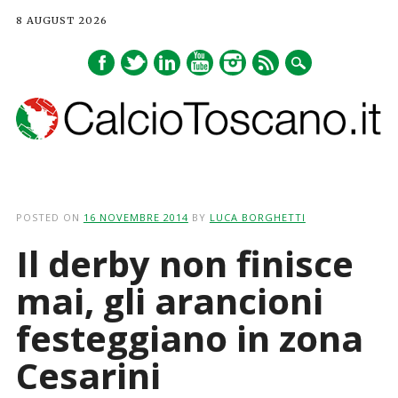
8 AUGUST 2026
Main menu
Skip
to
POSTED ON
16 NOVEMBRE 2014
BY
LUCA BORGHETTI
content
Il derby non finisce
mai, gli arancioni
festeggiano in zona
Cesarini