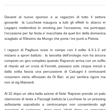
Davanti al nuovo sponsor e ai ragazzini di tutto il settore
giovanile la Lucchese inaugura a tutti gli effetti lo sbarco in
Legapro mettendosi lo smoking per l’occasione, ma purtroppo
l’occasione per far festa e’ macchiata da quel tiro della domenica
scagliato al 93esimo da Mungo che porta i tre punti a Pistoia.
I ragazzi di Pagliuca scesi in campo con il solito 4-3-1-2 ed
iniziano a spron battuto : la lancetta dell’orologio non ha ancora
compiuto un giro completo quando Rajcecvic arriva con un soffio
di ritardo ad un cross di Ferretti, passano solo cinque minuti e
dalla solita fascia una percussione di Calcagni il centravanti
rossonero viene affossato da Di Bari ai piu’ sembra rigore ma
non al sig.Mainardi .
Al 10 dopo un altra bella azione di Nole’ Rajcevic prende un palo
clamoroso di testa a Pazzagli battuto,la Lucchese fa un pressing
asfissiante soprattutto a centrocampo non consentendo agli
arancioni di ragionare, dopo poco infatti dopo un ennesimo