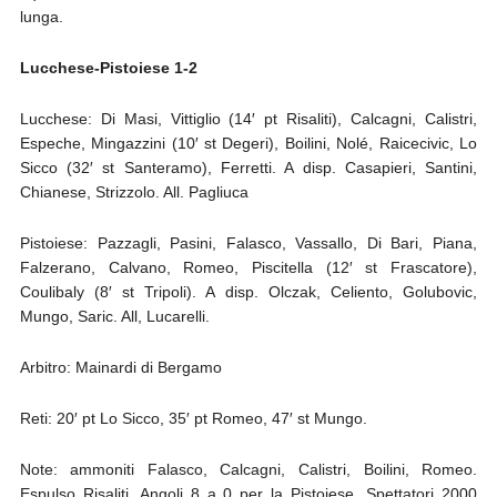
lunga.
Lucchese-Pistoiese 1-2
Lucchese: Di Masi, Vittiglio (14′ pt Risaliti), Calcagni, Calistri,
Espeche, Mingazzini (10′ st Degeri), Boilini, Nolé, Raicecivic, Lo
Sicco (32′ st Santeramo), Ferretti. A disp. Casapieri, Santini,
Chianese, Strizzolo. All. Pagliuca
Pistoiese: Pazzagli, Pasini, Falasco, Vassallo, Di Bari, Piana,
Falzerano, Calvano, Romeo, Piscitella (12′ st Frascatore),
Coulibaly (8′ st Tripoli). A disp. Olczak, Celiento, Golubovic,
Mungo, Saric. All, Lucarelli.
Arbitro: Mainardi di Bergamo
Reti: 20′ pt Lo Sicco, 35′ pt Romeo, 47′ st Mungo.
Note: ammoniti Falasco, Calcagni, Calistri, Boilini, Romeo.
Espulso Risaliti. Angoli 8 a 0 per la Pistoiese. Spettatori 2000