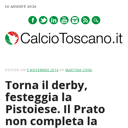
10 AUGUST 2026
Main menu
Skip
to
POSTED ON
9 NOVEMBRE 2014
BY
MARTINA CHINI
content
Torna il derby,
festeggia la
Pistoiese. Il Prato
non completa la