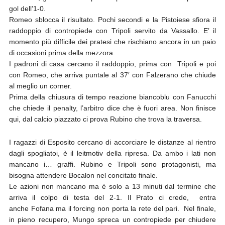
gol dell’1-0.
Romeo sblocca il risultato. Pochi secondi e la Pistoiese sfiora il
raddoppio di contropiede con Tripoli servito da Vassallo. E’ il
momento più difficile dei pratesi che rischiano ancora in un paio
di occasioni prima della mezzora.
I padroni di casa cercano il raddoppio, prima con Tripoli e poi
con Romeo, che arriva puntale al 37′ con Falzerano che chiude
al meglio un corner.
Prima della chiusura di tempo reazione biancoblu con Fanucchi
che chiede il penalty, l’arbitro dice che è fuori area. Non finisce
qui, dal calcio piazzato ci prova Rubino che trova la traversa.
I ragazzi di Esposito cercano di accorciare le distanze al rientro
dagli spogliatoi, è il leitmotiv della ripresa. Da ambo i lati non
mancano i… graffi. Rubino e Tripoli sono protagonisti, ma
bisogna attendere Bocalon nel concitato finale.
Le azioni non mancano ma è solo a 13 minuti dal termine che
arriva il colpo di testa del 2-1. Il Prato ci crede, entra
anche Fofana ma il forcing non porta la rete del pari. Nel finale,
in pieno recupero, Mungo spreca un contropiede per chiudere