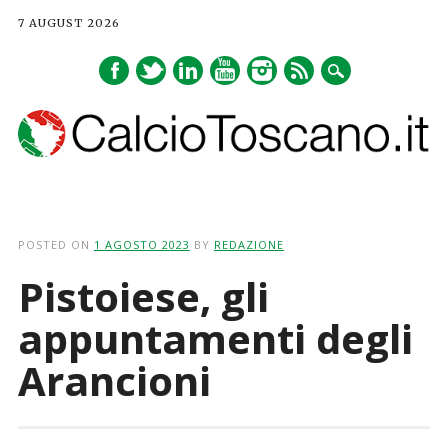
7 AUGUST 2026
Main menu
Skip
to
POSTED ON
1 AGOSTO 2023
BY
REDAZIONE
content
Pistoiese, gli
appuntamenti degli
Arancioni