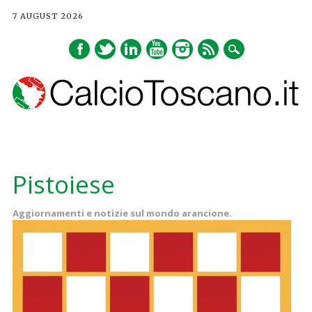
7 AUGUST 2026
Main menu
Skip
to
Pistoiese
content
Aggiornamenti e notizie sul mondo arancione.