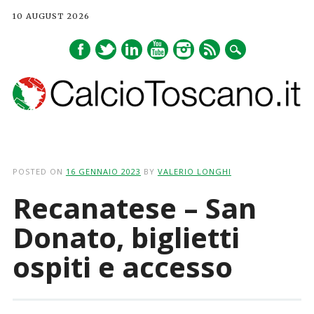
10 AUGUST 2026
Main menu
Skip
to
POSTED ON
16 GENNAIO 2023
BY
VALERIO LONGHI
content
Recanatese – San
Donato, biglietti
ospiti e accesso