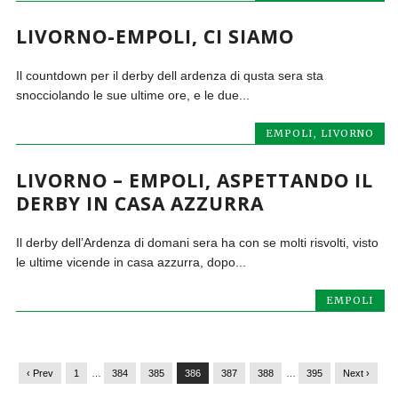
LIVORNO-EMPOLI, CI SIAMO
Il countdown per il derby dell ardenza di qusta sera sta
snocciolando le sue ultime ore, e le due...
EMPOLI
,
LIVORNO
LIVORNO – EMPOLI, ASPETTANDO IL
DERBY IN CASA AZZURRA
Il derby dell’Ardenza di domani sera ha con se molti risvolti, visto
le ultime vicende in casa azzurra, dopo...
EMPOLI
‹ Prev
1
…
384
385
386
387
388
…
395
Next ›