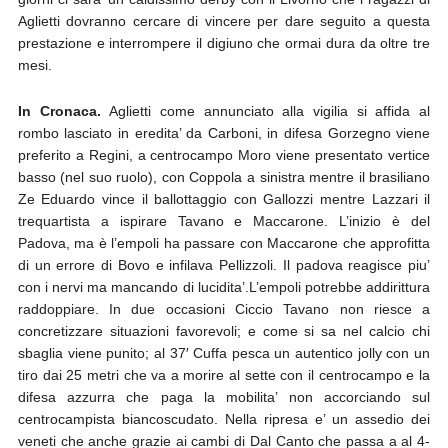
Aglietti dovranno cercare di vincere per dare seguito a questa
prestazione e interrompere il digiuno che ormai dura da oltre tre
mesi.
In Cronaca.
Aglietti come annunciato alla vigilia si affida al
rombo lasciato in eredita’ da Carboni, in difesa Gorzegno viene
preferito a Regini, a centrocampo Moro viene presentato vertice
basso (nel suo ruolo), con Coppola a sinistra mentre il brasiliano
Ze Eduardo vince il ballottaggio con Gallozzi mentre Lazzari il
trequartista a ispirare Tavano e Maccarone. L’inizio è del
Padova, ma è l’empoli ha passare con Maccarone che approfitta
di un errore di Bovo e infilava Pellizzoli. Il padova reagisce piu’
con i nervi ma mancando di lucidita’.L’empoli potrebbe addirittura
raddoppiare. In due occasioni Ciccio Tavano non riesce a
concretizzare situazioni favorevoli; e come si sa nel calcio chi
sbaglia viene punito; al 37′ Cuffa pesca un autentico jolly con un
tiro dai 25 metri che va a morire al sette con il centrocampo e la
difesa azzurra che paga la mobilita’ non accorciando sul
centrocampista biancoscudato. Nella ripresa e’ un assedio dei
veneti che anche grazie ai cambi di Dal Canto che passa a al 4-