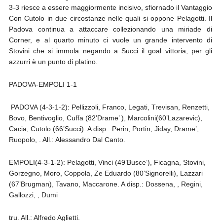
3-3 riesce a essere maggiormente incisivo, sfiornado il Vantaggio
Con Cutolo in due circostanze nelle quali si oppone Pelagotti. Il
Padova continua a attaccare collezionando una miriade di
Corner, e al quarto minuto ci vuole un grande intervento di
Stovini che si immola negando a Succi il goal vittoria, per gli
azzurri è un punto di platino.
PADOVA-EMPOLI 1-1
PADOVA (4-3-1-2): Pellizzoli, Franco, Legati, Trevisan, Renzetti,
Bovo, Bentivoglio, Cuffa (82’Drame’ ), Marcolini(60’Lazarevic),
Cacia, Cutolo (66’Succi). A disp.: Perin, Portin, Jiday, Drame’,
Ruopolo, . All.: Alessandro Dal Canto.
EMPOLI(4-3-1-2): Pelagotti, Vinci (49’Busce’), Ficagna, Stovini,
Gorzegno, Moro, Coppola, Ze Eduardo (80’Signorelli), Lazzari
(67’Brugman), Tavano, Maccarone. A disp.: Dossena, , Regini,
Gallozzi, , Dumi
tru. All.: Alfredo Aglietti.