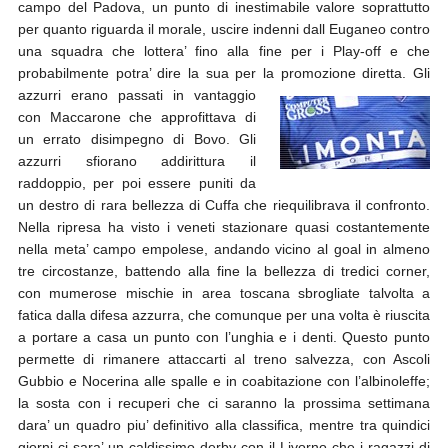
campo del Padova, un punto di inestimabile valore soprattutto
per quanto riguarda il morale, uscire indenni dall Euganeo contro
una squadra che lottera’ fino alla fine per i Play-off e che
probabilmente potra’ dire la sua per la promozione diretta.
Gli
azzurri erano passati in vantaggio
con Maccarone che approfittava di
un errato disimpegno di Bovo. Gli
azzurri sfiorano addirittura il
raddoppio, per poi essere puniti da
un destro di rara bellezza di Cuffa che riequilibrava il confronto.
Nella ripresa ha visto i veneti stazionare quasi costantemente
nella meta’ campo empolese, andando vicino al goal in almeno
tre circostanze, battendo alla fine la bellezza di tredici corner,
con mumerose mischie in area toscana sbrogliate talvolta a
fatica dalla difesa azzurra, che comunque per una volta è riuscita
a portare a casa un punto con l’unghia e i denti. Questo punto
permette di rimanere attaccarti al treno salvezza, con Ascoli
Gubbio e Nocerina alle spalle e in coabitazione con l’albinoleffe;
la sosta con i recuperi che ci saranno la prossima settimana
dara’ un quadro piu’ definitivo alla classifica, mentre tra quindici
giorni ci sara’ un caldissimo derby con il Livorno che i ragazzi di