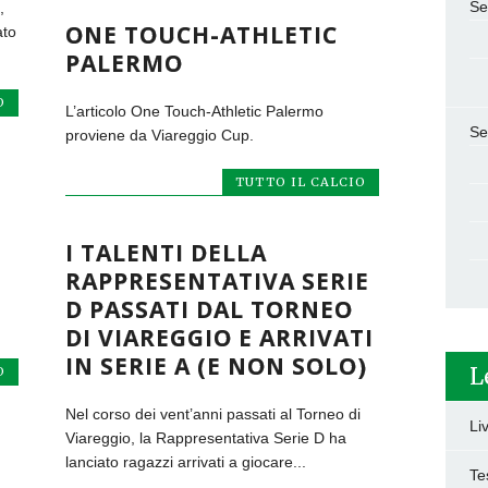
Se
,
ONE TOUCH-ATHLETIC
ato
PALERMO
O
L’articolo One Touch-Athletic Palermo
Se
proviene da Viareggio Cup.
TUTTO IL CALCIO
I TALENTI DELLA
RAPPRESENTATIVA SERIE
D PASSATI DAL TORNEO
DI VIAREGGIO E ARRIVATI
IN SERIE A (E NON SOLO)
L
O
Nel corso dei vent’anni passati al Torneo di
Li
Viareggio, la Rappresentativa Serie D ha
lanciato ragazzi arrivati a giocare...
Te