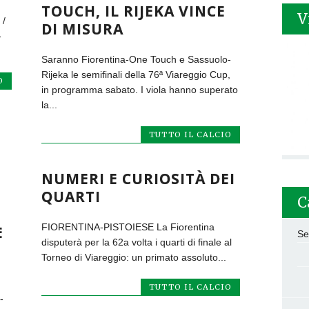
TOUCH, IL RIJEKA VINCE
V
 /
DI MISURA
-
Saranno Fiorentina-One Touch e Sassuolo-
Rijeka le semifinali della 76ª Viareggio Cup,
O
in programma sabato. I viola hanno superato
la...
TUTTO IL CALCIO
NUMERI E CURIOSITÀ DEI
QUARTI
C
FIORENTINA-PISTOIESE La Fiorentina
E
Se
disputerà per la 62a volta i quarti di finale al
Torneo di Viareggio: un primato assoluto...
TUTTO IL CALCIO
-