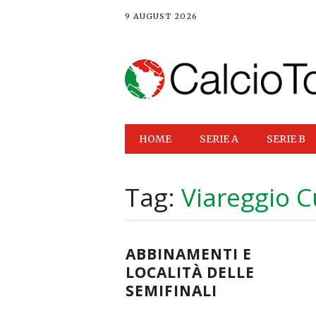
9 AUGUST 2026
Main menu
Skip
HOME
SERIE A
SERIE B
to
content
Tag:
Viareggio 
ABBINAMENTI E
LOCALITÀ DELLE
SEMIFINALI