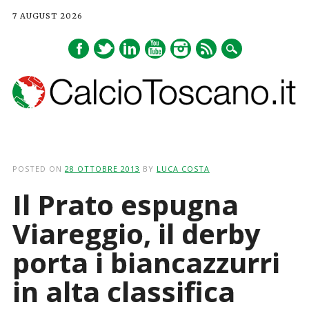
7 AUGUST 2026
Main menu
Skip
to
POSTED ON
28 OTTOBRE 2013
BY
LUCA COSTA
content
Il Prato espugna
Viareggio, il derby
porta i biancazzurri
in alta classifica