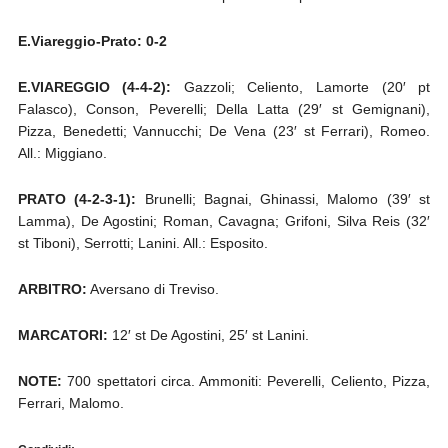
E.Viareggio-Prato: 0-2
E.VIAREGGIO (4-4-2):
Gazzoli; Celiento, Lamorte (20′ pt
Falasco), Conson, Peverelli; Della Latta (29′ st Gemignani),
Pizza, Benedetti; Vannucchi; De Vena (23′ st Ferrari), Romeo.
All.: Miggiano.
PRATO (4-2-3-1):
Brunelli; Bagnai, Ghinassi, Malomo (39′ st
Lamma), De Agostini; Roman, Cavagna; Grifoni, Silva Reis (32′
st Tiboni), Serrotti; Lanini. All.: Esposito.
ARBITRO:
Aversano di Treviso.
MARCATORI:
12′ st De Agostini, 25′ st Lanini.
NOTE:
700 spettatori circa. Ammoniti: Peverelli, Celiento, Pizza,
Ferrari, Malomo.