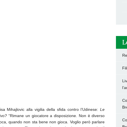
L
Re
Fi
Li
l’
Co
Br
a Mihajlovic alla vigilia della sfida contro l’Udinese:
Le
ivo?
“Rimane un giocatore a disposizione. Non è diverso
Co
oca, quando non sta bene non gioca. Voglio però parlare
Br