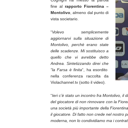
Cognigni ha messo la parola
fine al
rapporto Fiorentina –
Montolivo
, almeno dal punto di
vista societario.
“
Volevo semplicemente
aggiornarvi sulla situazione di
Montolivo, perchè erano state
delle scadenze. Mi sostituisco a
quello che vi avrebbe detto
Andrea. Sintetizzando direi che
“la Farsa è finita
“, ha esordito
nella conferenza raccolta da
Violachannel.tv (sotto il video).
“
Ieri c’è stato un incontro fra Montolivo, il 
del giocatore di non rinnovare con la Fiore
una società più importante della Fiorentin
il giocatore. Di fatto non crede nel nostro
moderna, non lo condividiamo ma i contratti