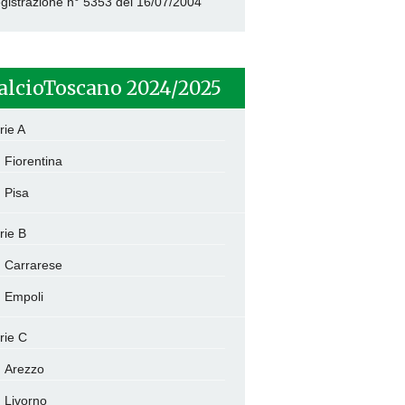
gistrazione n° 5353 del 16/07/2004
alcioToscano 2024/2025
rie A
Fiorentina
Pisa
rie B
Carrarese
Empoli
rie C
Arezzo
Livorno