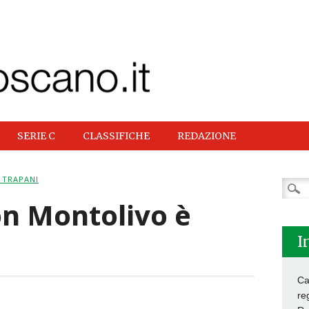
SERIE C
CLASSIFICHE
REDAZIONE
 TRAPANI
Ricer
per:
on Montolivo è
I
Ca
re