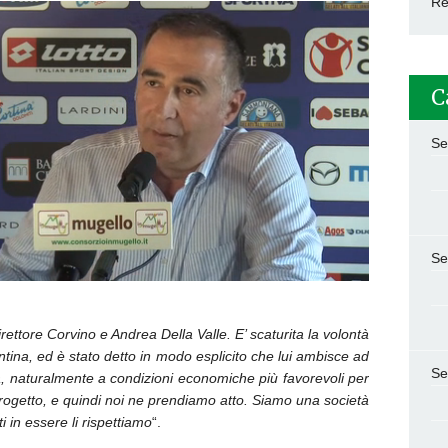
Re
C
Se
Se
direttore Corvino e Andrea Della Valle. E’ scaturita la volontà
ntina, ed è stato detto in modo esplicito che lui ambisce ad
Se
a, naturalmente a condizioni economiche più favorevoli per
 progetto, e quindi noi ne prendiamo atto. Siamo una società
 in essere li rispettiamo
“.