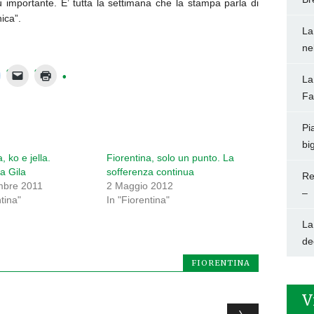
ù importante. E’ tutta la settimana che la stampa parla di
ica”.
La
ne
La
Fa
Pi
big
, ko e jella.
Fiorentina, solo un punto. La
na Gila
sofferenza continua
Re
mbre 2011
2 Maggio 2012
–
ntina"
In "Fiorentina"
La
de
FIORENTINA
V