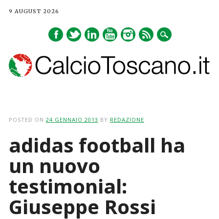
9 AUGUST 2026
Main menu
Skip
to
POSTED ON
24 GENNAIO 2013
BY
REDAZIONE
content
adidas football ha
un nuovo
testimonial:
Giuseppe Rossi