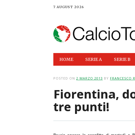
7 AUGUST 2026
Main menu
Skip
HOME
SERIE A
SERIE B
to
content
POSTED ON
2 MARZO 2013
BY
FRANCESCO 
Fiorentina, d
tre punti!