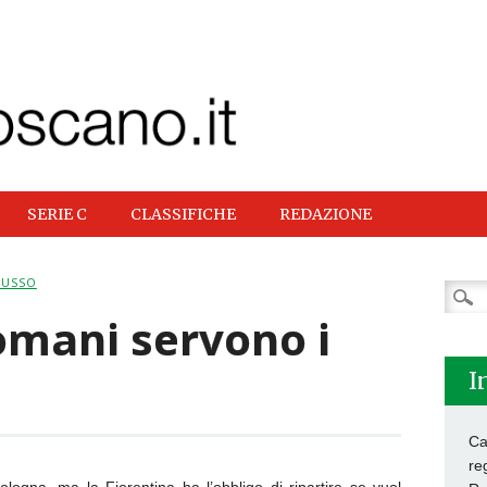
SERIE C
CLASSIFICHE
REDAZIONE
RUSSO
Ricer
per:
omani servono i
I
Ca
re