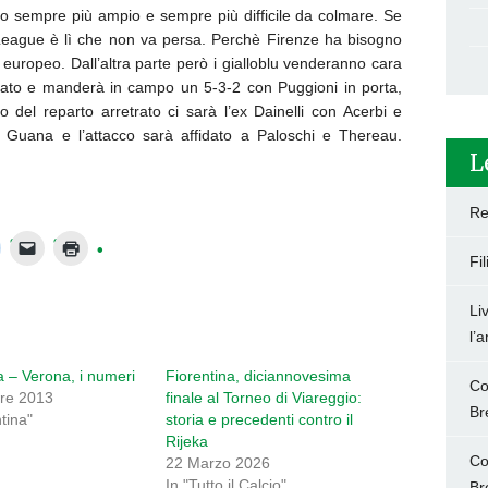
to sempre più ampio e sempre più difficile da colmare. Se
League è lì che non va persa. Perchè Firenze ha bisogno
europeo. Dall’altra parte però i gialloblu venderanno cara
icato e manderà in campo un 5-3-2 con Puggioni in porta,
o del reparto arretrato ci sarà l’ex Dainelli con Acerbi e
e Guana e l’attacco sarà affidato a Paloschi e Thereau.
L
Re
Fi
Li
l’
a – Verona, i numeri
Fiorentina, diciannovesima
Co
re 2013
finale al Torneo di Viareggio:
Br
ntina"
storia e precedenti contro il
Rijeka
Co
22 Marzo 2026
In "Tutto il Calcio"
Br