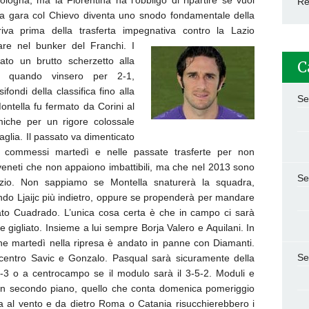
ologna, ma la Fiorentina ha l’obbligo di ripartire se vuol
Re
 La gara col Chievo diventa uno snodo fondamentale della
rriva prima della trasferta impegnativa contro la Lazio
care nel bunker del Franchi.
I
to un brutto scherzetto alla
C
e, quando vinsero per 2-1,
fondi della classifica fino alla
Se
ontella fu fermato da Corini al
miche per un rigore colossale
aglia. Il passato va dimenticato
rori commessi martedì e nelle passate trasferte per non
 veneti che non appaiono imbattibili, ma che nel 2013 sono
Se
zio. Non sappiamo se Montella snaturerà la squadra,
ndo Ljaijc più indietro, oppure se propenderà per mandare
ato Cuadrado. L’unica cosa certa è che in campo ci sarà
e gigliato. Insieme a lui sempre Borja Valero e Aquilani. In
che martedì nella ripresa è andato in panne con Diamanti.
Se
 centro Savic e Gonzalo. Pasqual sarà sicuramente della
3-3 o a centrocampo se il modulo sarà il 3-5-2. Moduli e
n secondo piano, quello che conta domenica pomeriggio
ata al vento e da dietro Roma o Catania risucchierebbero i