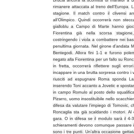
Brucia ancora la sconfitta di martedì a B
rimanere attaccata al treno dell’Europa.
stagione. Il match contro il clivensi a
all’Olimpico. Quindi occorrerà non stec
gialloblu a Campo di Marte hanno gioca
Fiorentina già nella scorsa stagion
costringendo i viola a combattere nei bassi
penultima giornata. Nel girone d’andata M
Bentegodi. Allora fini 1-1 e furono pole
negato alla Fiorentina per un fallo su Ronc
in fretta, occorrerà riflettere sugli er
incappare in una brutta sorpresa contro i
riusciti ad espugnare Roma sponda La
inserendo Toni accanto a Jovetic e sposta
in campo Romulo al posto dello squalific
Pizarro, uomo insostituibile nello scacchier
difesa da valutare l’impiego di Tomovic, 
Roncaglia sta già scaldando i motori. Al
gara. O in difesa se il modulo sarà il 4-
schieramenti devono comunque passare i
sono i tre punti. Un’altra occasione gett