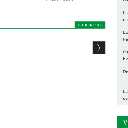
La
ne
FIORENTINA
La
Fa
Pi
big
Re
–
La
de
V