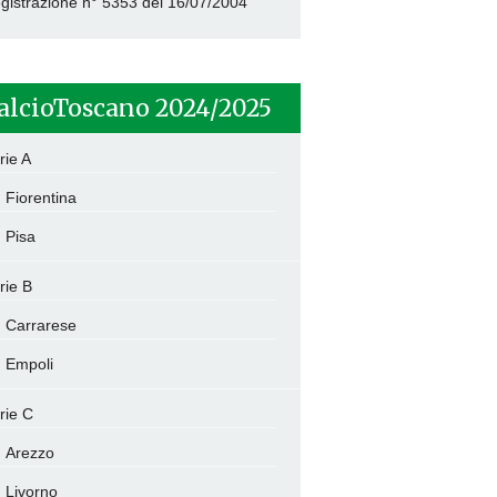
gistrazione n° 5353 del 16/07/2004
alcioToscano 2024/2025
rie A
Fiorentina
Pisa
rie B
Carrarese
Empoli
rie C
Arezzo
Livorno