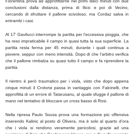
Fiorentina prova ad approfittarne nei primi dieci minuti con due
conclusioni dalla distanza, prima di Ilicic e poi di Vecino,
cercando di sfruttare il pallone scivoloso, ma Cordaz salva in
entrambi i casi.
Al 17’ Gavilucci interrompe la partita per l’eccessiva pioggia, che
ha reso impraticabile il campo in quasi tutta la sua superficie. La
partita resta ferma per 45 minuti, durante i quali continua a
piovere, seppur con meno intensità. Dopo di che l’arbitro verifica
che il pallone rimbalza su quasi tutto il campo e fa riprendere la
partita.
Il rientro è però traumatico per i viola, visto che dopo appena
cinque minuti il Crotone passa in vantaggio con Falcinelli, che
approfitta di un errore di Tatarusanu, al quale sfugge il pallone di
mano nel tentativo di bloccare un cross basso di Rosi.
Nella ripresa Paulo Sousa prova una formazione più offensiva
inserendo Kalinic al posto di Olivera, ma è solo al quarto d’ora
che i viola si rendono veramente pericolosi, grazie ad una