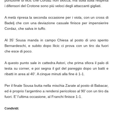
punizione di Ilicic che Cordaz non blocca, ma sulla sulla respinta
i difensori del Crotone sono più veloci degli attaccanti gigliati.
A metà ripresa la seconda occasione per i viola, con un cross di
Badelj che con una deviazione casuale finisce per impensierire
Cordaz, che salva in tuffo.
Al 35’ Sousa manda in campo Chiesa al posto di uno spento
Bernardeschi, e subito dopo Ilicic ci prova con un tiro da fuori
che esce di poco.
A questo punto sale in cattedra Astori, che prima sfiora il palo di
testa su corner, e poi segna il gol del pareggio dopo un batti e
ribatti in area al 40’. A cinque minuti alla fine è 1-1.
Per il finale Sousa butta nella mischia Zarate al posto di Babacar,
ed è proprio l’argentino a rendersi pericoloso al 90’ con un tiro da
fuori. E’ l’ultima occasione, al Franchi finisce 1-1.
Condividi: