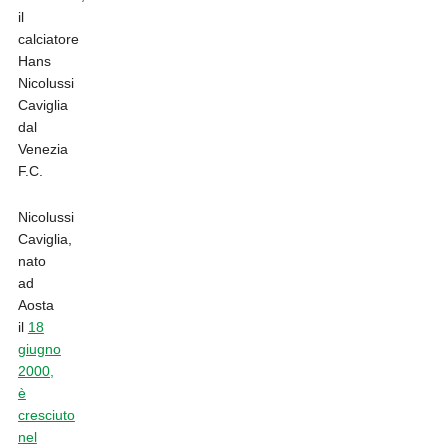
il
calciatore
Hans
Nicolussi
Caviglia
dal
Venezia
F.C.
Nicolussi
Caviglia,
nato
ad
Aosta
il
18
giugno
2000,
è
cresciuto
nel