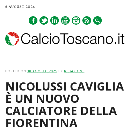
6 AUGUST 2026
Main menu
Skip
to
POSTED ON
30 AGOSTO 2025
BY
REDAZIONE
content
NICOLUSSI CAVIGLIA
È UN NUOVO
CALCIATORE DELLA
FIORENTINA