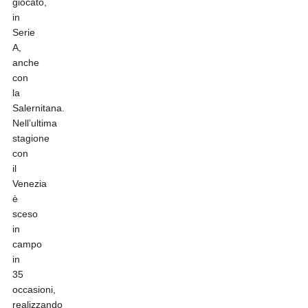
giocato,
in
Serie
A,
anche
con
la
Salernitana.
Nell’ultima
stagione
con
il
Venezia
è
sceso
in
campo
in
35
occasioni,
realizzando