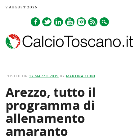
7 AUGUST 2026
Main menu
Skip
to
POSTED ON
17 MARZO 2019
BY
MARTINA CHINI
content
Arezzo, tutto il
programma di
allenamento
amaranto