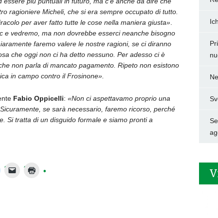
ad essere più puntuali in futuro, ma c’è anche da dire che
ro ragioniere Micheli, che si era sempre occupato di tutto.
Ic
colo per aver fatto tutte le cose nella maniera giusta»
.
c e vedremo, ma non dovrebbe esserci neanche bisogno
Pr
Chiaramente faremo valere le nostre ragioni, se ci diranno
a che oggi non ci ha detto nessuno. Per adesso ci è
nu
che non parla di mancato pagamento. Ripeto non esistono
ca in campo contro il Frosinone».
Ne
dente
Fabio Oppicelli
:
«Non ci aspettavamo proprio una
Sv
. Sicuramente, se sarà necessario, faremo ricorso, perché
le. Si tratta di un disguido formale e siamo pronti a
Set
ag
V