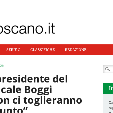
SERIE C
CLASSIFICHE
REDAZIONE
ONI
Ricer
per:
presidente del
acale Boggi
I
on ci toglieranno
Ca
unto”
re