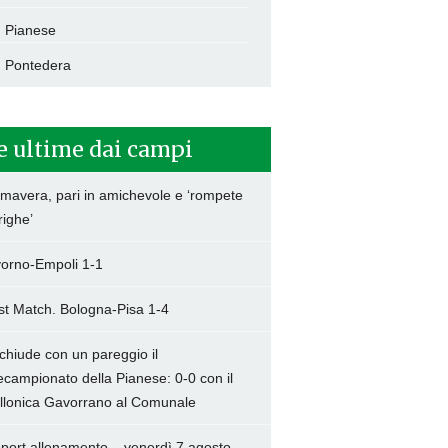
Pianese
Pontedera
e ultime dai campi
imavera, pari in amichevole e ‘rompete
righe’
vorno-Empoli 1-1
st Match. Bologna-Pisa 1-4
 chiude con un pareggio il
ecampionato della Pianese: 0-0 con il
llonica Gavorrano al Comunale
port allenamento – venerdì 7 agosto –