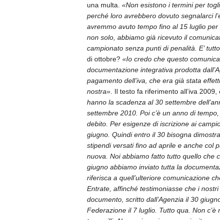
una multa.
«Non esistono i termini per tog
perché loro avrebbero dovuto segnalarci l’e
avremmo avuto tempo fino al 15 luglio per 
non solo, abbiamo già ricevuto il comunicat
campionato senza punti di penalità. E’ tutto
di ottobre?
«Io credo che questo comunicat
documentazione integrativa prodotta dall’Ag
pagamento dell’iva, che era già stata effett
nostra»
. Il testo fa riferimento all’iva 200
hanno la scadenza al 30 settembre dell’ann
settembre 2010. Poi c’è un anno di tempo,
debito. Per esigenze di iscrizione ai camp
giugno. Quindi entro il 30 bisogna dimostrare
stipendi versati fino ad aprile e anche col 
nuova. Noi abbiamo fatto tutto quello che ci
giugno abbiamo inviato tutta la documenta
riferisca a quell’ulteriore comunicazione c
Entrate, affinché testimoniasse che i nostri 
documento, scritto dall’Agenzia il 30 giugn
Federazione il 7 luglio. Tutto qua. Non c’è n