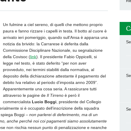
Re
Un fulmine a ciel sereno, di quelli che mettono proprio
C
paura e fanno rizzare i capelli in testa. Il botto al cuore è
arrivato ieri pomeriggio, quando sull’Ansa è apparsa una
Se
notizia da brivido: la Carrarese è deferita dalla
Commissione Disciplinare Nazionale, su segnalazione
della Covisoc (
link
). Il presidente Fabio Oppicelli, si
legge nel testo, è stato deferito “per non aver
provveduto, nei termini stabiliti dalla normativa, al
Se
deposito della dichiarazione attestante il pagamento del
debito Iva relativo al periodo d’imposta anno 2009”.
Apparentemente una cosa seria. A rassicurare tutti
attraverso le pagine de
Il Tirreno
è però il
commercialista
Lucio Boggi
, presidente del Collegio
rialmente si è occupato dell’inscrizione della squadra
Se
 spiega Boggi –
non parlerei di deferimento, ma di un
ano, anche perché noi coi pagamenti siamo assolutamente
rese non rischia nessun punto di penalizzazione e neanche