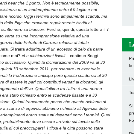
lierci neanche 1 punto. Non è tecnicamente possibile,
sistenza di un inadempimento entro il 9 luglio e noi
fare ricorso. Oggi i termini sono ampiamente scaduti, ma
o della Figc che eravamo regolarmente iscritti al
 scritto nero su bianco»
. Perché, quindi, questa lettera il 7
o verta su una incomprensione relativa ad una
enzia delle Entrate di Carrara relativa al totale
L
uata. Si tratta addirittura di un eccesso di zelo da parte
9, come mai?
«Le dichiarazioni fiscali
– continua Boggi –
Pr
o successivo. Quindi la dichiarazione del 2009 va al 30
le 
 quindi 30 settembre 2011, per risanare un eventuale
ionati la Federazione anticipa però questa scadenza al 30
Li
 di essere in pari coi contributi versati ai giocatori, gli
pagamento dell’iva. Quest’ultima tra l’altro è una norma
Te
 era stato richiesto entro le scadenze fissate e il 30
zione. Quindi francamente penso che questo richiamo si
Si
he a scanso di equivoci abbiamo richiesto all’Agenzia delle
pr
adempimenti erano stati tutti rispettati entro i termini. Quel
Fo
o, probabilmente deve essere arrivato sul tavolo della
ulla di cui preoccuparsi. I tifosi e la città possono stare
Re