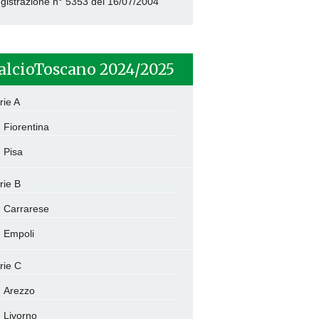
gistrazione n° 5353 del 16/07/2004
alcioToscano 2024/2025
rie A
Fiorentina
Pisa
rie B
Carrarese
Empoli
rie C
Arezzo
Livorno