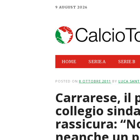
9 AUGUST 2026
Main menu
Skip
HOME
SERIE A
SERIE B
to
content
POSTED ON
8 OTTOBRE 2011
BY
LUCA SANT
Carrarese, il 
collegio sind
rassicura: “N
neanche un p