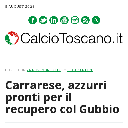
8 AUGUST 2026
Main menu
Skip
to
POSTED ON
24 NOVEMBRE 2012
BY
LUCA SANTONI
content
Carrarese, azzurri
pronti per il
recupero col Gubbio