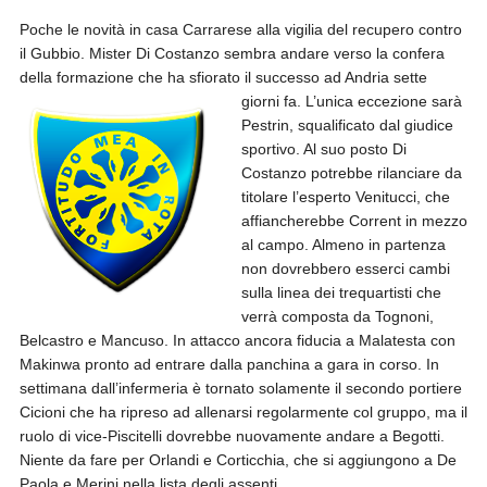
Poche le novità in casa Carrarese alla vigilia del recupero contro
il Gubbio. Mister Di Costanzo sembra andare verso la confera
della formazione che ha sfiorato il successo ad Andria sette
giorni fa.
L’unica eccezione sarà
Pestrin, squalificato dal giudice
sportivo. Al suo posto Di
Costanzo potrebbe rilanciare da
titolare l’esperto Venitucci, che
affiancherebbe Corrent in mezzo
al campo. Almeno in partenza
non dovrebbero esserci cambi
sulla linea dei trequartisti che
verrà composta da Tognoni,
Belcastro e Mancuso. In attacco ancora fiducia a Malatesta con
Makinwa pronto ad entrare dalla panchina a gara in corso. In
settimana dall’infermeria è tornato solamente il secondo portiere
Cicioni che ha ripreso ad allenarsi regolarmente col gruppo, ma il
ruolo di vice-Piscitelli dovrebbe nuovamente andare a Begotti.
Niente da fare per Orlandi e Corticchia, che si aggiungono a De
Paola e Merini nella lista degli assenti.