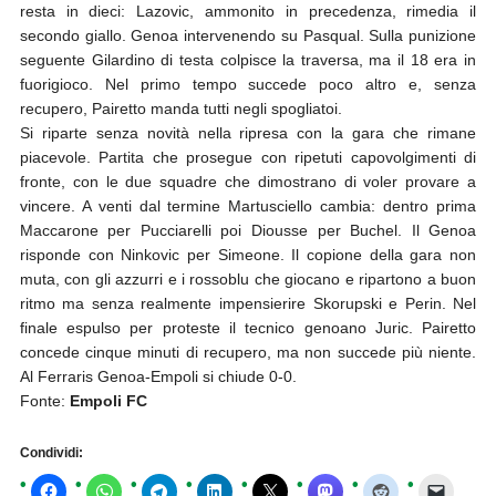
resta in dieci: Lazovic, ammonito in precedenza, rimedia il
secondo giallo. Genoa intervenendo su Pasqual. Sulla punizione
seguente Gilardino di testa colpisce la traversa, ma il 18 era in
fuorigioco. Nel primo tempo succede poco altro e, senza
recupero, Pairetto manda tutti negli spogliatoi.
Si riparte senza novità nella ripresa con la gara che rimane
piacevole. Partita che prosegue con ripetuti capovolgimenti di
fronte, con le due squadre che dimostrano di voler provare a
vincere. A venti dal termine Martusciello cambia: dentro prima
Maccarone per Pucciarelli poi Diousse per Buchel. Il Genoa
risponde con Ninkovic per Simeone. Il copione della gara non
muta, con gli azzurri e i rossoblu che giocano e ripartono a buon
ritmo ma senza realmente impensierire Skorupski e Perin. Nel
finale espulso per proteste il tecnico genoano Juric. Pairetto
concede cinque minuti di recupero, ma non succede più niente.
Al Ferraris Genoa-Empoli si chiude 0-0.
Fonte:
Empoli FC
Condividi: