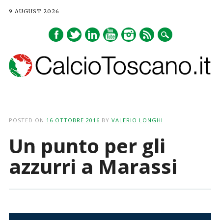
9 AUGUST 2026
Main menu
Skip
to
POSTED ON
16 OTTOBRE 2016
BY
VALERIO LONGHI
content
Un punto per gli
azzurri a Marassi