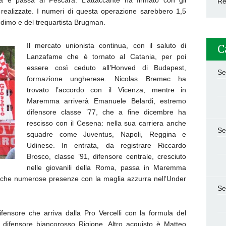
e passa al Pescara. L’attaccante ha firmato con gli
Re
 realizzate. I numeri di questa operazione sarebbero 1,5
oddimo e del trequartista Brugman.
Il mercato unionista continua, con il saluto di
C
Lanzafame che è tornato al Catania, per poi
essere così ceduto all’Honved di Budapest,
Se
formazione ungherese. Nicolas Bremec ha
trovato l’accordo con il Vicenza, mentre in
Maremma arriverà Emanuele Belardi, estremo
difensore classe ’77, che a fine dicembre ha
rescisso con il Cesena: nella sua carriera anche
Se
squadre come Juventus, Napoli, Reggina e
Udinese. In entrata, da registrare Riccardo
Brosco, classe ’91, difensore centrale, cresciuto
nelle giovanili della Roma, passa in Maremma
anche numerose presenze con la maglia azzurra nell’Under
Se
ensore che arriva dalla Pro Vercelli con la formula del
il difensore biancorosso Rigione. Altro acquisto è Matteo