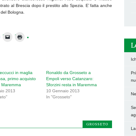
rato al Brescia dopo il prestito allo Spezia. E’ fatta anche
 del Bologna.
L
Ic
eccucci in maglia
Ronaldo da Grosseto a
Pr
sa, primo acquisto
Empoli verso Catanzaro:
nu
 di Maremma
Sforzini resta in Maremma
io 2013
10 Gennaio 2013
Ne
eto"
In "Grosseto"
Set
ag
GROSSETO
La