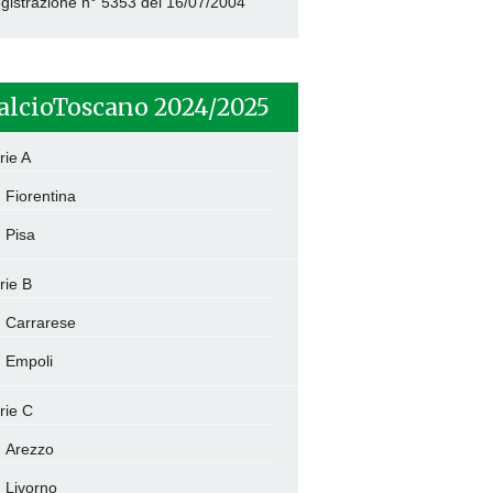
gistrazione n° 5353 del 16/07/2004
alcioToscano 2024/2025
rie A
Fiorentina
Pisa
rie B
Carrarese
Empoli
rie C
Arezzo
Livorno