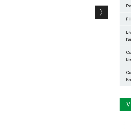
Re
Fi
Li
l’
Co
Br
Co
Br
V