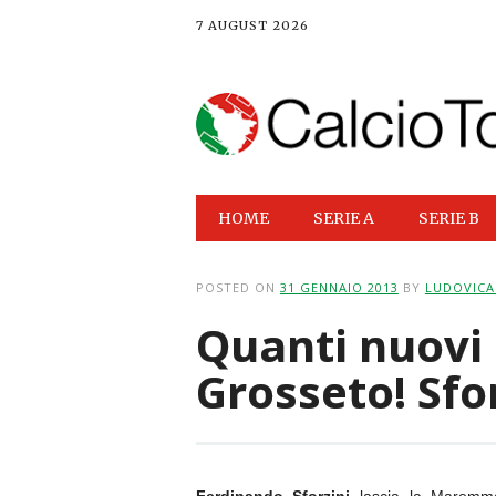
7 AUGUST 2026
Main menu
Skip
HOME
SERIE A
SERIE B
to
content
POSTED ON
31 GENNAIO 2013
BY
LUDOVICA 
Quanti nuovi a
Grosseto! Sfo