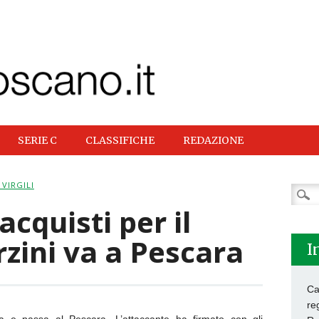
SERIE C
CLASSIFICHE
REDAZIONE
VIRGILI
Ricer
per:
cquisti per il
rzini va a Pescara
I
Ca
re