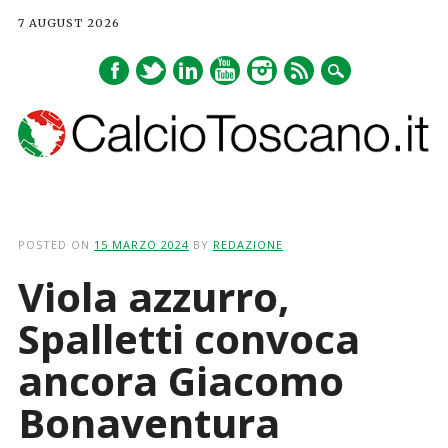
7 AUGUST 2026
Main menu
Skip
to
POSTED ON
15 MARZO 2024
BY
REDAZIONE
content
Viola azzurro,
Spalletti convoca
ancora Giacomo
Bonaventura