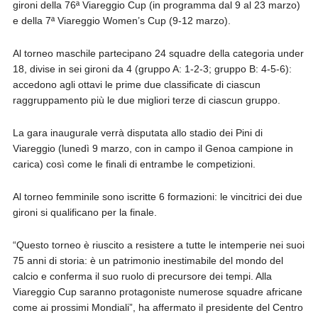
gironi della 76ª Viareggio Cup (in programma dal 9 al 23 marzo)
e della 7ª Viareggio Women’s Cup (9-12 marzo).
Al torneo maschile partecipano 24 squadre della categoria under
18, divise in sei gironi da 4 (gruppo A: 1-2-3; gruppo B: 4-5-6):
accedono agli ottavi le prime due classificate di ciascun
raggruppamento più le due migliori terze di ciascun gruppo.
La gara inaugurale verrà disputata allo stadio dei Pini di
Viareggio (lunedì 9 marzo, con in campo il Genoa campione in
carica) così come le finali di entrambe le competizioni.
Al torneo femminile sono iscritte 6 formazioni: le vincitrici dei due
gironi si qualificano per la finale.
“Questo torneo è riuscito a resistere a tutte le intemperie nei suoi
75 anni di storia: è un patrimonio inestimabile del mondo del
calcio e conferma il suo ruolo di precursore dei tempi. Alla
Viareggio Cup saranno protagoniste numerose squadre africane
come ai prossimi Mondiali”, ha affermato il presidente del Centro