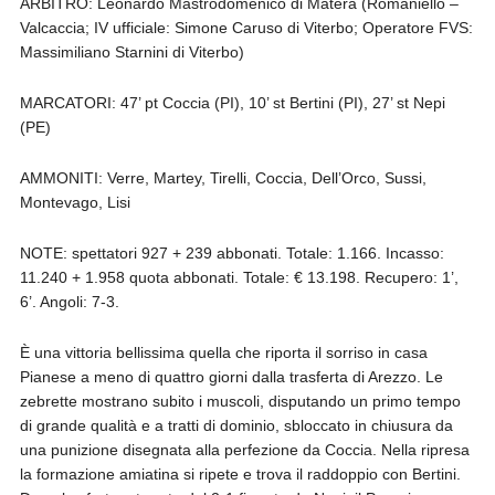
ARBITRO: Leonardo Mastrodomenico di Matera (Romaniello –
Valcaccia; IV ufficiale: Simone Caruso di Viterbo; Operatore FVS:
Massimiliano Starnini di Viterbo)
MARCATORI: 47’ pt Coccia (PI), 10’ st Bertini (PI), 27’ st Nepi
(PE)
AMMONITI: Verre, Martey, Tirelli, Coccia, Dell’Orco, Sussi,
Montevago, Lisi
NOTE: spettatori 927 + 239 abbonati. Totale: 1.166. Incasso:
11.240 + 1.958 quota abbonati. Totale: € 13.198. Recupero: 1’,
6’. Angoli: 7-3.
È una vittoria bellissima quella che riporta il sorriso in casa
Pianese a meno di quattro giorni dalla trasferta di Arezzo. Le
zebrette mostrano subito i muscoli, disputando un primo tempo
di grande qualità e a tratti di dominio, sbloccato in chiusura da
una punizione disegnata alla perfezione da Coccia. Nella ripresa
la formazione amiatina si ripete e trova il raddoppio con Bertini.