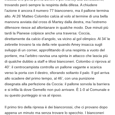
trovando però sempre la respinta della difesa. A chiudere
l’azione è ancora il numero 77 bianconero, ma il pallone termina
alto. Al 26’ Matteo Colombo calcia al volo al termine di una bella
manovra avviata dal cross di Martey dalla destra, ma l’estremo
difensore riesce ad allontanare in qualche modo. Due minuti più
tardi la Pianese colpisce anche una traversa: Coccia,
direttamente da calcio d’angolo, va vicino al gol olimpico. Al 34’ le
zebrette trovano la via della rete quando Amey insacca sugli
sviluppi di un corner, approfittando di una respinta a vuoto del
portiere, ma l’arbitro ravvisa una spinta in attacco che lascia più
di qualche dubbio a staff e tifosi bianconeri. Colombo ci riprova al
40’: il centrocampista controlla un pallone vagante e scarica
verso la porta con il destro, sfiorando soltanto il palo. Il gol arriva
allo scadere del primo tempo, al 46’, con una punizione
disegnata alla perfezione da Coccia: il pallone sorvola la barriera
e si infila là dove Gemello non può arrivare. È 1-0 al Comunale e
su questo punteggio si va al riposo.
Il primo tiro della ripresa è dei biancorossi, che ci provano dopo
appena un minuto ma senza trovare lo specchio. I bianconeri