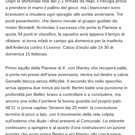
Dopo la sfortunata rete del 2-1 firmata da Nepi, il Perugia prova
a prendere in mano il pallino del gioco, ma i bianconeri sono
bravissimi a chiudere ogni spiraglio alle sortite avversarie. Tre
punti pesantissimi, che danno morale al gruppo guidato da
mister Birindelli. Archiviato il successo che porta la Pianese a
quota 34 punti in classifica, la squadra avrà appena il tempo di
rifiatare: si torna infatti in campo già domenica per la trasferta
dell’Ardenza contro il Livorno. Calcio d’inizio alle 14:30 di
domenica 15 febbraio.
Primo squillo della Pianese al 4’, con Martey che recupera palla,
si porta nei pressi dell’area avversaria, rientra sul destro e calcia:
Gemello blocca senza difficoltà. Il secondo tiro nello specchio
arriva appena due minuti più tardi: Bertini batte una punizione in
profondità per Bellini, bravo a controllare e a concludere, ma
ancora una volta il portiere fa buona guardia sul proprio palo.
All’11’ ci prova capitan Simeoni dai 20 metri: la conclusione
termina di poco a lato, con il movimento della rete colpita
sull’esterno che illude i tifosi presenti al Comunale. Le zebrette
continuano a spingere e al quarto d’ora costruiscono un’azione
insistita che porta prima Bertini e poi Martey alla conclusione,