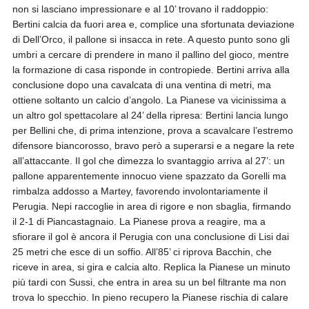
non si lasciano impressionare e al 10’ trovano il raddoppio:
Bertini calcia da fuori area e, complice una sfortunata deviazione
di Dell’Orco, il pallone si insacca in rete. A questo punto sono gli
umbri a cercare di prendere in mano il pallino del gioco, mentre
la formazione di casa risponde in contropiede. Bertini arriva alla
conclusione dopo una cavalcata di una ventina di metri, ma
ottiene soltanto un calcio d’angolo. La Pianese va vicinissima a
un altro gol spettacolare al 24’ della ripresa: Bertini lancia lungo
per Bellini che, di prima intenzione, prova a scavalcare l’estremo
difensore biancorosso, bravo però a superarsi e a negare la rete
all’attaccante. Il gol che dimezza lo svantaggio arriva al 27’: un
pallone apparentemente innocuo viene spazzato da Gorelli ma
rimbalza addosso a Martey, favorendo involontariamente il
Perugia. Nepi raccoglie in area di rigore e non sbaglia, firmando
il 2-1 di Piancastagnaio. La Pianese prova a reagire, ma a
sfiorare il gol è ancora il Perugia con una conclusione di Lisi dai
25 metri che esce di un soffio. All’85’ ci riprova Bacchin, che
riceve in area, si gira e calcia alto. Replica la Pianese un minuto
più tardi con Sussi, che entra in area su un bel filtrante ma non
trova lo specchio. In pieno recupero la Pianese rischia di calare