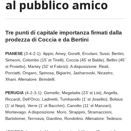
al pubblico amico
Tre punti di capitale importanza firmati dalla
prodezza di Coccia e da Bertini
PIANESE
(3-4-2-1): ilippis; Amey, Gorelli, Ercolani; Sussi, Bertini,
Simeoni, Colombo (15’ st Tirelli), Coccia (45’ st Balde); Bellini (45’
st Proietto), Martey (32’ st Fabrizi). A disposizione: Reali,
Porciatti, Ongaro, Spinosa, Bigiarini, Jasharovski, Nicastro,
Xhani. Allenatore: Birindelli.
PERUGIA
(4-2-3-1): Gemello; Megelaitis (23’ st Lisi), Angella,
Riccardi, Dell’Orco; Ladinetti, Tumbarello (1’ st Joselito); Bolsius
(1’ st Nepi), Verre (1’ st Bacchin), Canotto (11’ st Manzari),
Montevago. A disposizione: Moro, Strappini, Stramaccioni,
Bartolomei, Terrnava, Giardino, Rondolino. Allenatore: Tedesco.