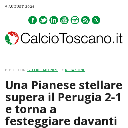
9 AUGUST 2026
Main menu
Skip
to
POSTED ON
12 FEBBRAIO 2026
BY
REDAZIONE
content
Una Pianese stellare
supera il Perugia 2-1
e torna a
festeggiare davanti