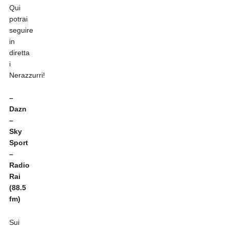
Qui
potrai
seguire
in
diretta
i
Nerazzurri!
–
Dazn
–
Sky
Sport
–
Radio
Rai
(88.5
fm)
Sui