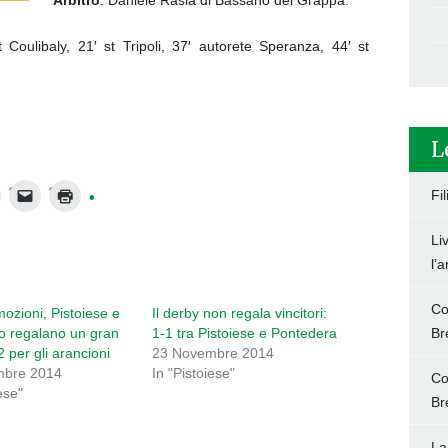
Arbitro
: Daniele Rasia di Bassano del Grappa.
oulibaly, 21′ st Tripoli, 37′ autorete Speranza, 44′ st
L
Fi
Li
l’
Co
ozioni, Pistoiese e
Il derby non regala vincitori:
o regalano un gran
1-1 tra Pistoiese e Pontedera
Br
2 per gli arancioni
23 Novembre 2014
mbre 2014
In "Pistoiese"
Co
ese"
Br
La