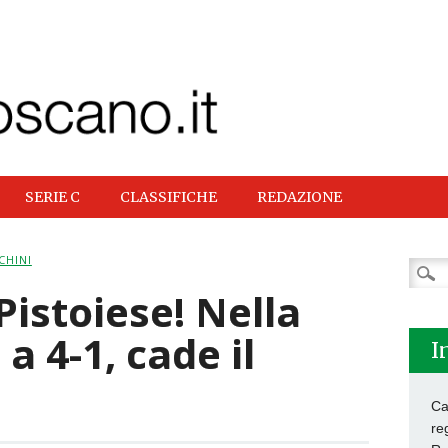
SERIE C
CLASSIFICHE
REDAZIONE
CHINI
Ricer
per:
Pistoiese! Nella
 a 4-1, cade il
I
Ca
re