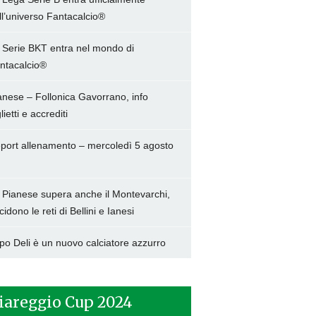
ll’universo Fantacalcio®
 Serie BKT entra nel mondo di
ntacalcio®
anese – Follonica Gavorrano, info
lietti e accrediti
port allenamento – mercoledì 5 agosto
 Pianese supera anche il Montevarchi,
cidono le reti di Bellini e Ianesi
po Deli è un nuovo calciatore azzurro
iareggio Cup 2024