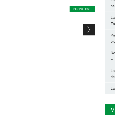
ne
PISTOIESE
La
Fa
Pi
big
Re
–
La
de
La
V