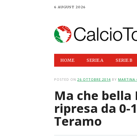
6 AUGUST 2026
Main menu
Skip
HOME
SERIE A
SERIE B
to
content
POSTED ON
26 OTTOBRE 2014
BY
MARTINA 
Ma che bella 
ripresa da 0-1
Teramo