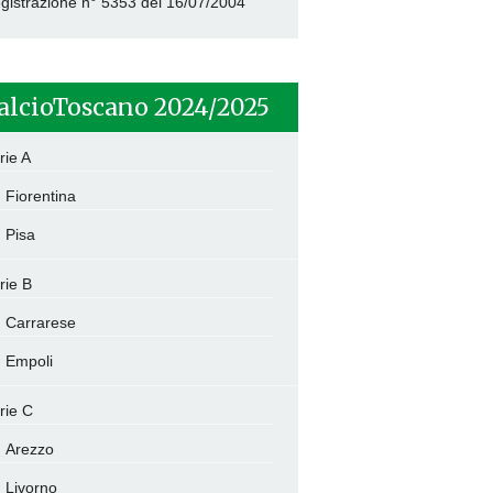
gistrazione n° 5353 del 16/07/2004
alcioToscano 2024/2025
rie A
Fiorentina
Pisa
rie B
Carrarese
Empoli
rie C
Arezzo
Livorno