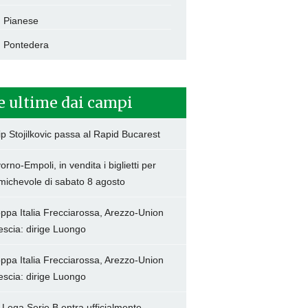
Pianese
Pontedera
e ultime dai campi
lip Stojilkovic passa al Rapid Bucarest
vorno-Empoli, in vendita i biglietti per
amichevole di sabato 8 agosto
ppa Italia Frecciarossa, Arezzo-Union
escia: dirige Luongo
ppa Italia Frecciarossa, Arezzo-Union
escia: dirige Luongo
 Lega Serie B entra ufficialmente