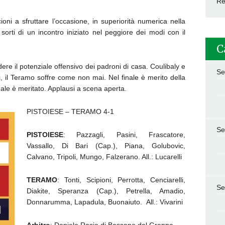
Re
oni a sfruttare l’occasione, in superiorità numerica nella
 sorti di un incontro iniziato nel peggiore dei modi con il
C
dere il potenziale offensivo dei padroni di casa. Coulibaly e
Se
ni, il Teramo soffre come non mai. Nel finale è merito della
nale è meritato. Applausi a scena aperta.
PISTOIESE – TERAMO 4-1
Se
PISTOIESE
: Pazzagli, Pasini, Frascatore,
Vassallo, Di Bari (Cap.), Piana, Golubovic,
Calvano, Tripoli, Mungo, Falzerano. All.: Lucarelli
TERAMO
: Tonti, Scipioni, Perrotta, Cenciarelli,
Se
Diakite, Speranza (Cap.), Petrella, Amadio,
Donnarumma, Lapadula, Buonaiuto. All.: Vivarini