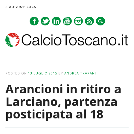
6 AUGUST 2026
Main menu
Skip
to
POSTED ON
13 LUGLIO 2015
BY
ANDREA TRAPANI
content
Arancioni in ritiro a
Larciano, partenza
posticipata al 18