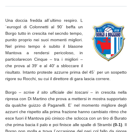
Una doccia fredda all´ultimo respiro. L
´eurogol di Colonnetti al 90´ beffa un
Borgo tutto in crescita nel secndo tempo,
punito proprio nei suoi momenti migliori.
Nel primo tempo è subito il blasone
Mantova a rendersi pericoloso, in
particolarecon Cinque – tra i migliori –
che prova al 39′ e al 40′ a sbloccare il
risultato.
Intanto proteste azzurre prima del 45´ per un sospetto
rigore su Rocchi, su cui il direttore di gara lascia correre.
Borgo –
scrive il sito ufficiale dei toscani
– in crescita nella
ripresa con Di Martino che prova a mettersi in mostra supportato
da qualche guizzo di Paganelli. E´ nel momento migliore degli
azzurri che rispetto alla prima frazione hanno cambiato ritmo che
esce fuori il Mantova più cinisco che sclocca con un tiro di Burato
che prima bacia il palo e poi finisce alle spalle di Strambi
(0-1)
. Il
Borgo non molla e trova l´occasione del pari col fallo da rigore