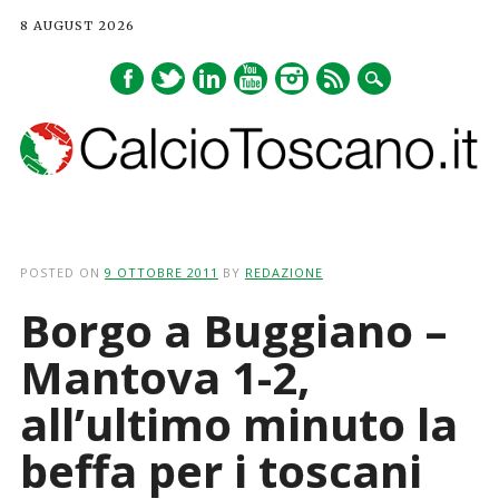
8 AUGUST 2026
Main menu
Skip
to
POSTED ON
9 OTTOBRE 2011
BY
REDAZIONE
content
Borgo a Buggiano –
Mantova 1-2,
all’ultimo minuto la
beffa per i toscani