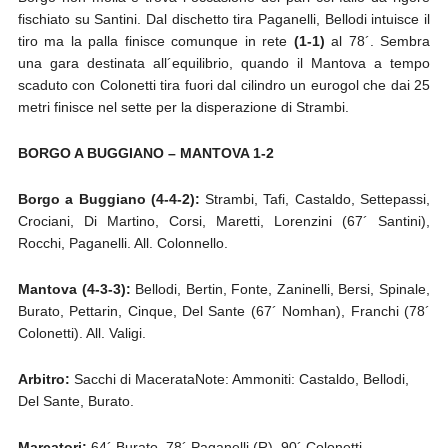
fischiato su Santini. Dal dischetto tira Paganelli, Bellodi intuisce il
tiro ma la palla finisce comunque in rete
(1-1)
al 78´. Sembra
una gara destinata all´equilibrio, quando il Mantova a tempo
scaduto con Colonetti tira fuori dal cilindro un eurogol che dai 25
metri finisce nel sette per la disperazione di Strambi.
BORGO A BUGGIANO – MANTOVA 1-2
Borgo a Buggiano (4-4-2):
Strambi, Tafi, Castaldo, Settepassi,
Crociani, Di Martino, Corsi, Maretti, Lorenzini (67´ Santini),
Rocchi, Paganelli. All. Colonnello.
Mantova (4-3-3):
Bellodi, Bertin, Fonte, Zaninelli, Bersi, Spinale,
Burato, Pettarin, Cinque, Del Sante (67´ Nomhan), Franchi (78´
Colonetti). All. Valigi.
Arbitro:
Sacchi di MacerataNote: Ammoniti: Castaldo, Bellodi,
Del Sante, Burato.
Marcatori:
64´ Burato, 78´ Paganelli (R), 90´ Colonetti.