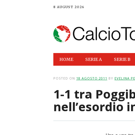
8 AUGUST 2026
Main menu
Skip
HOME
SERIE A
SERIE B
to
content
POSTED ON
18 AGOSTO 2011
BY
EVELINA PE
1-1 tra Poggi
nell’esordio i