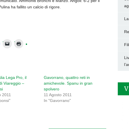
omunicato. Ammoniti Bronchi e Manzo. Angoli: 6-2 per il
ag
ulina ha fallito un calcio di rigore.
La
Re
Fi
Li
l’
lia Lega Pro, il
Gavorrano, quattro reti in
 di Viareggio –
amichevole. Spanu in gran
V
si
spolvero
o 2011
11 Agosto 2011
bonsi"
In "Gavorrano"