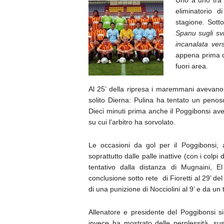
Uno a uno tr
eliminatorio 
stagione. Sotto
Spanu sugli sv
incanalata ver
appena prima de
fuori area.
Al 25’ della ripresa i maremmani avevano 
solito Dierna: Pulina ha tentato un penoso 
Dieci minuti prima anche il Poggibonsi ave
su cui l’arbitro ha sorvolato.
Le occasioni da gol per il Poggibonsi,
soprattutto dalle palle inattive (con i colpi
tentativo dalla distanza di Mugnaini, E
conclusione sotto rete di Fioretti al 29’ de
di una punizione di Nocciolini al 9’ e da un t
Allenatore e presidente del Poggibonsi si 
invece ha mostrato delle perplessità, susc