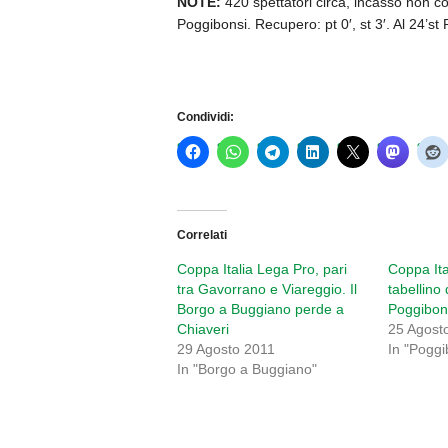
NOTE:
420 spettatori circa, incasso non c
Poggibonsi. Recupero: pt 0′, st 3′. Al 24’st P
Condividi:
Correlati
Coppa Italia Lega Pro, pari
Coppa Ita
tra Gavorrano e Viareggio. Il
tabellino
Borgo a Buggiano perde a
Poggibon
Chiaveri
25 Agost
29 Agosto 2011
In "Poggi
In "Borgo a Buggiano"