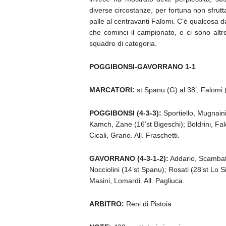
diverse circostanze, per fortuna non sfru
palle al centravanti Falomi. C’è qualcosa
che cominci il campionato, e ci sono altre
squadre di categoria.
POGGIBONSI-GAVORRANO 1-1
MARCATORI:
st Spanu (G) al 38’, Falomi (
POGGIBONSI (4-3-3):
Sportiello, Mugnaini
Kamch, Zane (16’st Bigeschi); Boldrini, Fal
Cicali, Grano. All. Fraschetti.
GAVORRANO (4-3-1-2):
Addario, Scambato,
Nocciolini (14’st Spanu); Rosati (28’st Lo Si
Masini, Lomardi. All. Pagliuca.
ARBITRO:
Reni di Pistoia