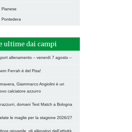
Pianese
Pontedera
e ultime dai campi
port allenamento – venerdì 7 agosto –
hem Ferrah è del Pisa!
imavera, Giammarco Angiolini è un
ovo calciatore azzurro
razzurri, domani Test Match a Bologna
elate le maglie per la stagione 2026/27
tore giovanile, gli allenatori dell’attività