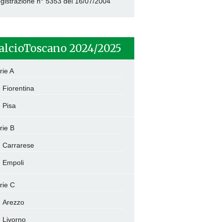
gistrazione n° 5353 del 16/07/2004
alcioToscano 2024/2025
rie A
Fiorentina
Pisa
rie B
Carrarese
Empoli
rie C
Arezzo
Livorno