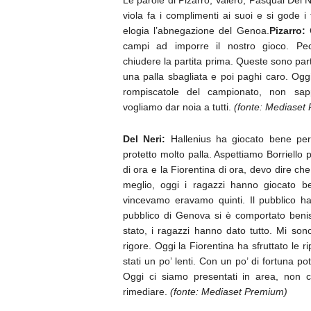
Le parole di Pizarro, Valero, Pasqual Del N
viola fa i complimenti ai suoi e si gode 
elogia l’abnegazione del Genoa.
Pizarro:
C
campi ad imporre il nostro gioco. Pe
chiudere la partita prima. Queste sono parti
una palla sbagliata e poi paghi caro. Og
rompiscatole del campionato, non sa
vogliamo dar noia a tutti.
(fonte: Mediaset
Del Neri:
Hallenius ha giocato bene per
protetto molto palla. Aspettiamo Borriell
di ora e la Fiorentina di ora, devo dire ch
meglio, oggi i ragazzi hanno giocato b
vincevamo eravamo quinti. Il pubblico ha 
pubblico di Genova si è comportato benis
stato, i ragazzi hanno dato tutto. Mi son
rigore. Oggi la Fiorentina ha sfruttato le
stati un po’ lenti. Con un po’ di fortuna
Oggi ci siamo presentati in area, non 
rimediare.
(fonte: Mediaset Premium)