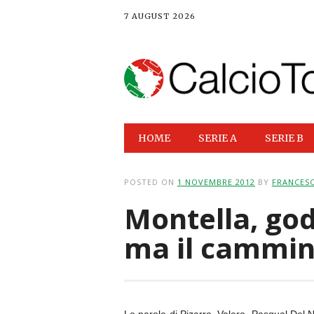
7 AUGUST 2026
Main menu
Skip
HOME
SERIE A
SERIE B
to
content
POSTED ON
1 NOVEMBRE 2012
BY
FRANCES
Montella, god
ma il cammin