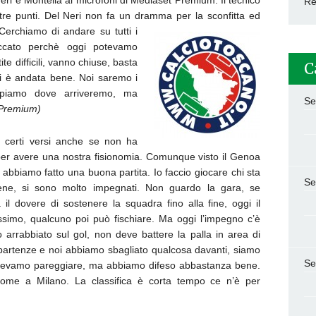
eri e Montella ai microfoni di Mediaset Premium. Il tecnico
Re
i tre punti. Del Neri non fa un dramma per la sconfitta ed
erchiamo di andare su tutti i
ccato perchè oggi potevamo
te difficili, vanno chiuse, basta
C
gi è andata bene. Noi saremo i
ppiamo dove arriveremo, ma
Se
 Premium)
 certi versi anche se non ha
o per avere una nostra fisionomia. Comunque visto il Genoa
e abbiamo fatto una buona partita. Io faccio giocare chi sta
Se
ene, si sono molto impegnati. Non guardo la gara, se
il dovere di sostenere la squadra fino alla fine, oggi il
simo, qualcuno poi può fischiare. Ma oggi l’impegno c’è
o arrabbiato sul gol, non deve battere la palla in area di
 ripartenze e noi abbiamo sbagliato qualcosa davanti, siamo
Se
 potevamo pareggiare, ma abbiamo difeso abbastanza bene.
come a Milano. La classifica è corta tempo ce n’è per