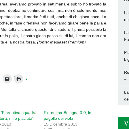
 area, avevamo provato in settimana e subito ho trovato la
gno, dobbiamo continuare così, ma non è solo merito mio.
La
ttacolare, il merito è di tutti, anche di chi gioca poco. La
ne
cche, in fase difensiva non facevamo girare bene la palla e
ontella ci chiede questo, di chiudere il prima possibile la
La
re la palla, il nostro gioco passa su di lui, il campo non era
Fa
ta è la nostra forza.
(fonte: Mediaset Premium)
Pi
big
Re
–
La
de
 “Fiorentina squadra
Fiorentina-Bologna 3-0, le
ura, mi è piaciuta”
pagelle dei viola
V
o 2013
15 Dicembre 2013