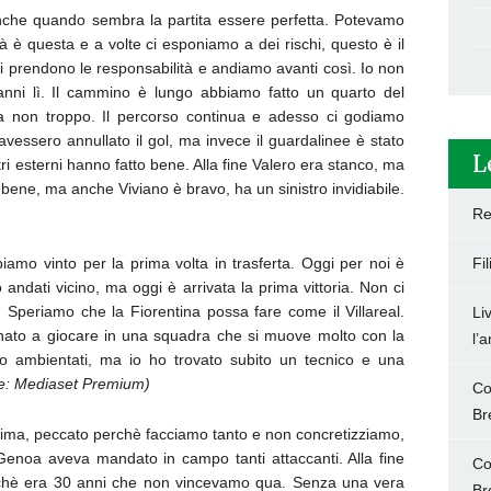
nche quando sembra la partita essere perfetta. Potevamo
tà è questa e a volte ci esponiamo a dei rischi, questo è il
si prendono le responsabilità e andiamo avanti così. Io non
anni lì. Il cammino è lungo abbiamo fatto un quarto del
ma non troppo. Il percorso continua e adesso ci godiamo
 avessero annullato il gol, ma invece il guardalinee è stato
L
i esterni hanno fatto bene. Alla fine Valero era stanco, ma
bene, ma anche Viviano è bravo, ha un sinistro invidiabile.
Re
amo vinto per la prima volta in trasferta. Oggi per noi è
Fi
andati vicino, ma oggi è arrivata la prima vittoria. Non ci
i. Speriamo che la Fiorentina possa fare come il Villareal.
Li
rtunato a giocare in una squadra che si muove molto con la
l’
ono ambientati, ma io ho trovato subito un tecnico e una
te: Mediaset Premium)
Co
Br
rima, peccato perchè facciamo tanto e non concretizziamo,
l Genoa aveva mandato in campo tanti attaccanti. Alla fine
Co
rchè era 30 anni che non vincevamo qua. Senza una vera
Br