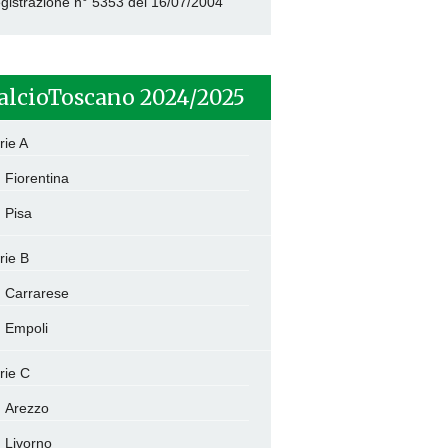
gistrazione n° 5353 del 16/07/2004
alcioToscano 2024/2025
rie A
Fiorentina
Pisa
rie B
Carrarese
Empoli
rie C
Arezzo
Livorno