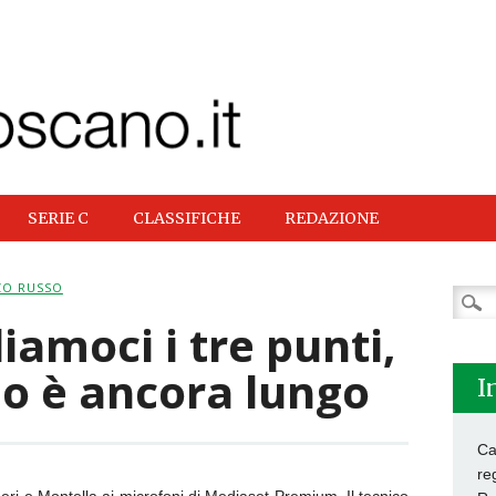
SERIE C
CLASSIFICHE
REDAZIONE
CO RUSSO
Ricer
per:
iamoci i tre punti,
o è ancora lungo
I
Ca
re