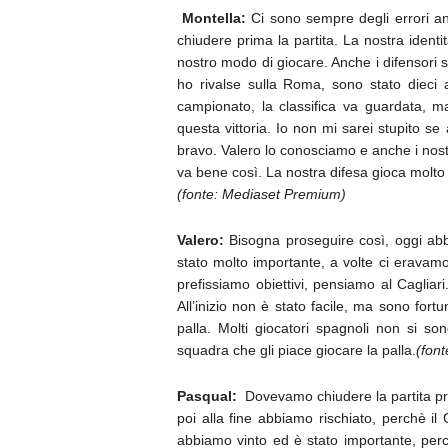
Montella:
Ci sono sempre degli errori a
chiudere prima la partita. La nostra identi
nostro modo di giocare. Anche i difensori 
ho rivalse sulla Roma, sono stato dieci 
campionato, la classifica va guardata, 
questa vittoria. Io non mi sarei stupito se
bravo. Valero lo conosciamo e anche i nostr
va bene così. La nostra difesa gioca molto 
(fonte: Mediaset Premium)
Valero:
Bisogna proseguire così, oggi abbi
stato molto importante, a volte ci eravamo 
prefissiamo obiettivi, pensiamo al Cagliar
All’inizio non è stato facile, ma sono fo
palla. Molti giocatori spagnoli non si s
squadra che gli piace giocare la palla.
(fon
Pasqual:
Dovevamo chiudere la partita p
poi alla fine abbiamo rischiato, perchè i
abbiamo vinto ed è stato importante, pe