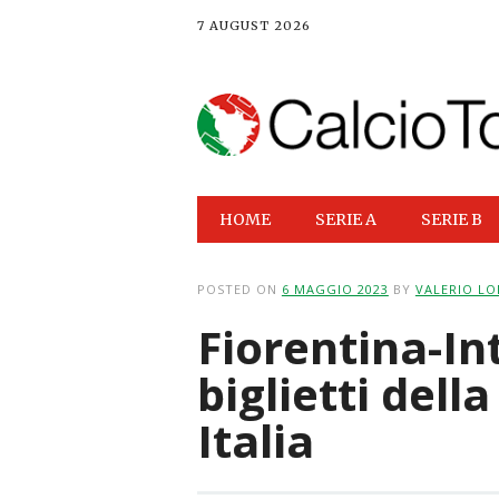
7 AUGUST 2026
Main menu
Skip
HOME
SERIE A
SERIE B
to
content
POSTED ON
6 MAGGIO 2023
BY
VALERIO LO
Fiorentina-Int
biglietti dell
Italia