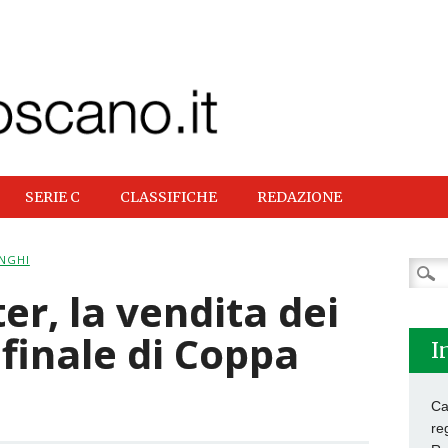
SERIE C
CLASSIFICHE
REDAZIONE
NGHI
Ricer
per:
er, la vendita dei
a finale di Coppa
I
Ca
re