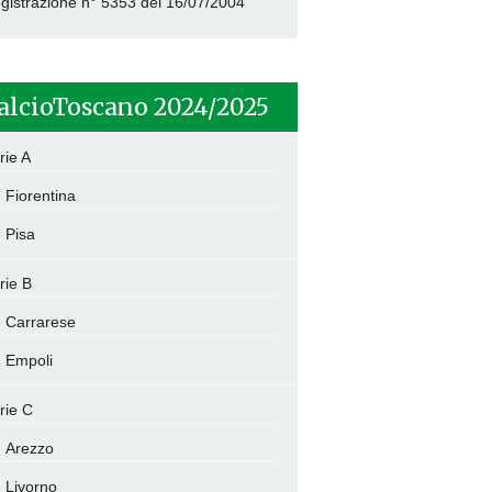
gistrazione n° 5353 del 16/07/2004
alcioToscano 2024/2025
rie A
Fiorentina
Pisa
rie B
Carrarese
Empoli
rie C
Arezzo
Livorno