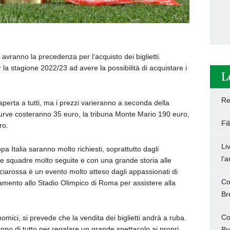
 avranno la precedenza per l’acquisto dei biglietti.
a stagione 2022/23 ad avere la possibilità di acquistare i
L
Re
 aperta a tutti, ma i prezzi varieranno a seconda della
 curve costeranno 35 euro, la tribuna Monte Mario 190 euro,
Fi
ro.
Li
ppa Italia saranno molto richiesti, soprattutto dagli
l’
due squadre molto seguite e con una grande storia alle
recciarossa è un evento molto atteso dagli appassionati di
Co
ntamento allo Stadio Olimpico di Roma per assistere alla
Br
Co
omici, si prevede che la vendita dei biglietti andrà a ruba.
o di tutto per regalare un grande spettacolo ai propri
Br