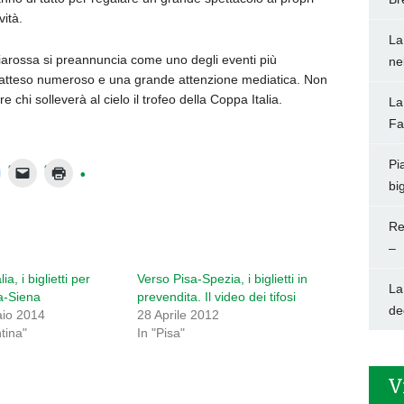
vità.
La
cciarossa si preannuncia come uno degli eventi più
ne
co atteso numeroso e una grande attenzione mediatica. Non
 chi solleverà al cielo il trofeo della Coppa Italia.
La
Fa
Pi
big
Re
–
ia, i biglietti per
Verso Pisa-Spezia, i biglietti in
La
a-Siena
prevendita. Il video dei tifosi
de
io 2014
28 Aprile 2012
ntina"
In "Pisa"
V