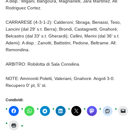
A disp.: Migani, Bangoura, Magnanelli, Jara Martinez. All:
Rodriguez Cortez.
CARRARESE (4-3-1-2): Calderoni; Sbraga, Benassi, Teso,
Lancini (dal 29′ s.t. Berra); Brondi, Castagnetti, Gnahorè;
Belcastro (dal 33′ s.t. Gherardi); Cellini, Merini (dal 36′ s.t.
Ademi). A disp.: Zanotti, Battistini, Pedone, Beltrame. All:
Remondina.
ARBITRO: Robilotta di Sala Consilina.
NOTE: Ammoniti Poletti, Valeriani, Gnahorè. Angoli 3-0.
Recupero 0′ pt, 5′ st.
Condividi: