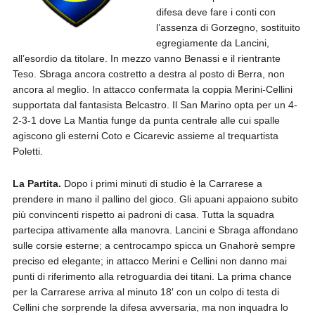
difesa deve fare i conti con
l’assenza di Gorzegno, sostituito
egregiamente da Lancini,
all’esordio da titolare. In mezzo vanno Benassi e il rientrante
Teso. Sbraga ancora costretto a destra al posto di Berra, non
ancora al meglio. In attacco confermata la coppia Merini-Cellini
supportata dal fantasista Belcastro. Il San Marino opta per un 4-
2-3-1 dove La Mantia funge da punta centrale alle cui spalle
agiscono gli esterni Coto e Cicarevic assieme al trequartista
Poletti.
La Partita.
Dopo i primi minuti di studio è la Carrarese a
prendere in mano il pallino del gioco. Gli apuani appaiono subito
più convincenti rispetto ai padroni di casa. Tutta la squadra
partecipa attivamente alla manovra. Lancini e Sbraga affondano
sulle corsie esterne; a centrocampo spicca un Gnahorè sempre
preciso ed elegante; in attacco Merini e Cellini non danno mai
punti di riferimento alla retroguardia dei titani. La prima chance
per la Carrarese arriva al minuto 18′ con un colpo di testa di
Cellini che sorprende la difesa avversaria, ma non inquadra lo