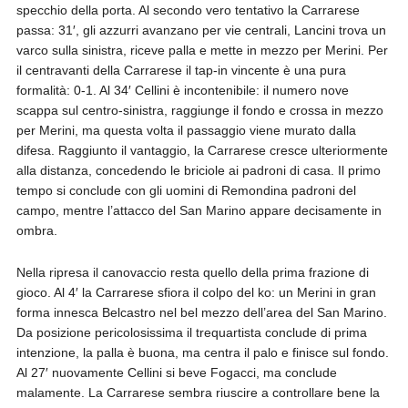
specchio della porta. Al secondo vero tentativo la Carrarese
passa: 31′, gli azzurri avanzano per vie centrali, Lancini trova un
varco sulla sinistra, riceve palla e mette in mezzo per Merini. Per
il centravanti della Carrarese il tap-in vincente è una pura
formalità: 0-1. Al 34′ Cellini è incontenibile: il numero nove
scappa sul centro-sinistra, raggiunge il fondo e crossa in mezzo
per Merini, ma questa volta il passaggio viene murato dalla
difesa. Raggiunto il vantaggio, la Carrarese cresce ulteriormente
alla distanza, concedendo le briciole ai padroni di casa. Il primo
tempo si conclude con gli uomini di Remondina padroni del
campo, mentre l’attacco del San Marino appare decisamente in
ombra.
Nella ripresa il canovaccio resta quello della prima frazione di
gioco. Al 4′ la Carrarese sfiora il colpo del ko: un Merini in gran
forma innesca Belcastro nel bel mezzo dell’area del San Marino.
Da posizione pericolosissima il trequartista conclude di prima
intenzione, la palla è buona, ma centra il palo e finisce sul fondo.
Al 27′ nuovamente Cellini si beve Fogacci, ma conclude
malamente. La Carrarese sembra riuscire a controllare bene la