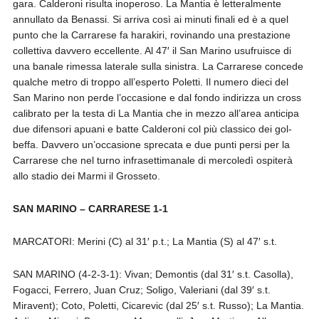
gara. Calderoni risulta inoperoso. La Mantia è letteralmente
annullato da Benassi. Si arriva così ai minuti finali ed è a quel
punto che la Carrarese fa harakiri, rovinando una prestazione
collettiva davvero eccellente. Al 47′ il San Marino usufruisce di
una banale rimessa laterale sulla sinistra. La Carrarese concede
qualche metro di troppo all’esperto Poletti. Il numero dieci del
San Marino non perde l’occasione e dal fondo indirizza un cross
calibrato per la testa di La Mantia che in mezzo all’area anticipa
due difensori apuani e batte Calderoni col più classico dei gol-
beffa. Davvero un’occasione sprecata e due punti persi per la
Carrarese che nel turno infrasettimanale di mercoledì ospiterà
allo stadio dei Marmi il Grosseto.
SAN MARINO – CARRARESE 1-1
MARCATORI: Merini (C) al 31′ p.t.; La Mantia (S) al 47′ s.t.
SAN MARINO (4-2-3-1): Vivan; Demontis (dal 31′ s.t. Casolla),
Fogacci, Ferrero, Juan Cruz; Soligo, Valeriani (dal 39′ s.t.
Miravent); Coto, Poletti, Cicarevic (dal 25′ s.t. Russo); La Mantia.