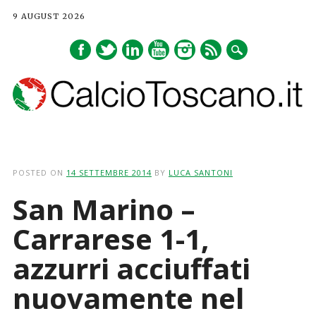
9 AUGUST 2026
Main menu
Skip
to
POSTED ON
14 SETTEMBRE 2014
BY
LUCA SANTONI
content
San Marino –
Carrarese 1-1,
azzurri acciuffati
nuovamente nel