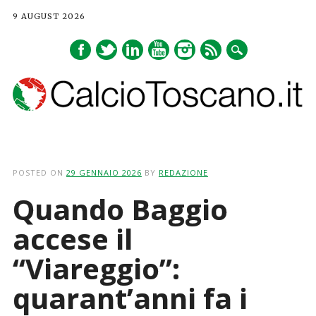
9 AUGUST 2026
Main menu
Skip
to
POSTED ON
29 GENNAIO 2026
BY
REDAZIONE
content
Quando Baggio
accese il
“Viareggio”:
quarant’anni fa i