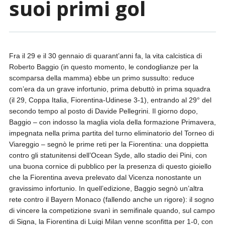
suoi primi gol
Fra il 29 e il 30 gennaio di quarant’anni fa, la vita calcistica di
Roberto Baggio (in questo momento, le condoglianze per la
scomparsa della mamma) ebbe un primo sussulto: reduce
com’era da un grave infortunio, prima debuttò in prima squadra
(il 29, Coppa Italia, Fiorentina-Udinese 3-1), entrando al 29° del
secondo tempo al posto di Davide Pellegrini. Il giorno dopo,
Baggio – con indosso la maglia viola della formazione Primavera,
impegnata nella prima partita del turno eliminatorio del Torneo di
Viareggio – segnò le prime reti per la Fiorentina: una doppietta
contro gli statunitensi dell’Ocean Syde, allo stadio dei Pini, con
una buona cornice di pubblico per la presenza di questo gioiello
che la Fiorentina aveva prelevato dal Vicenza nonostante un
gravissimo infortunio. In quell’edizione, Baggio segnò un’altra
rete contro il Bayern Monaco (fallendo anche un rigore): il sogno
di vincere la competizione svanì in semifinale quando, sul campo
di Signa, la Fiorentina di Luigi Milan venne sconfitta per 1-0, con