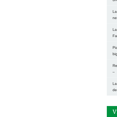
La
ne
La
Fa
Pi
big
Re
–
La
de
V