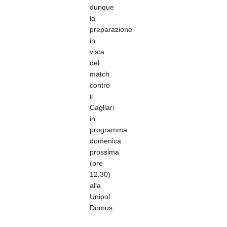
dunque
la
preparazione
in
vista
del
match
contro
il
Cagliari
in
programma
domenica
prossima
(ore
12.30)
alla
Unipol
Domus.