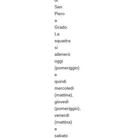
di
San
Piero
a
Grado.
La
squadra
si
allenerò
oggi
(pomeriggio)
e
quindi
mercoledì
(mattina),
giovedì
(pomeriggio),
venerdì
(mattina)
e
sabato