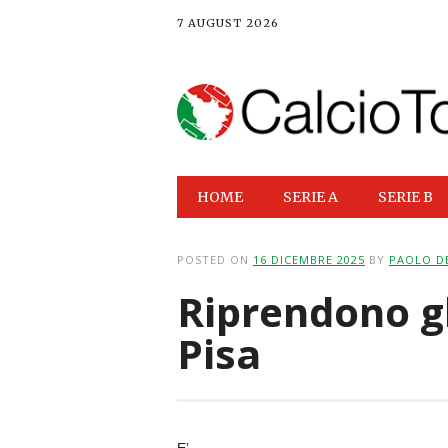
7 AUGUST 2026
Main menu
Skip
HOME
SERIE A
SERIE B
to
content
POSTED ON
16 DICEMBRE 2025
BY
PAOLO D
Riprendono gl
Pisa