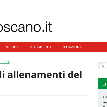
SERIE C
CLASSIFICHE
REDAZIONE
E LUCA
Ricer
per:
i allenamenti del
I
Ca
re