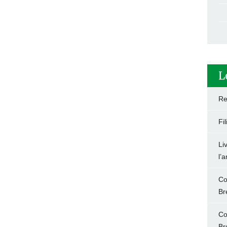
L
Re
Fi
Li
l’
Co
Br
Co
Br