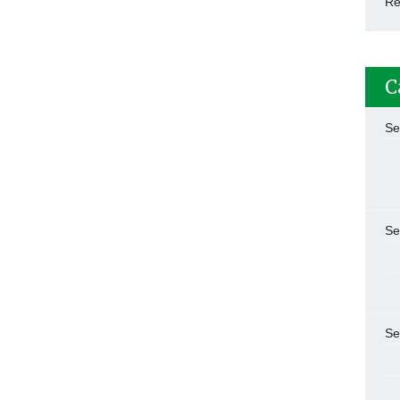
Re
C
Se
Se
Se