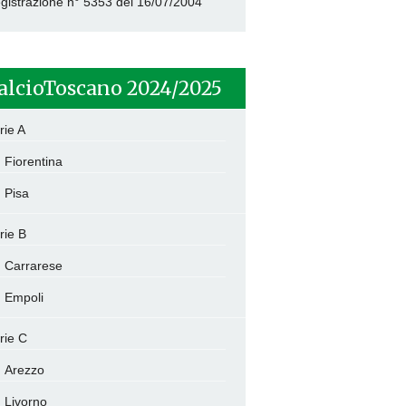
gistrazione n° 5353 del 16/07/2004
alcioToscano 2024/2025
rie A
Fiorentina
Pisa
rie B
Carrarese
Empoli
rie C
Arezzo
Livorno