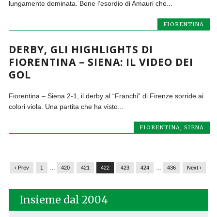
lungamente dominata. Bene l’esordio di Amauri che...
FIORENTINA
DERBY, GLI HIGHLIGHTS DI
FIORENTINA – SIENA: IL VIDEO DEI
GOL
Fiorentina – Siena 2-1, il derby al “Franchi” di Firenze sorride ai
colori viola. Una partita che ha visto...
FIORENTINA
,
SIENA
‹ Prev
1
…
420
421
422
423
424
…
436
Next ›
Insieme dal 2004