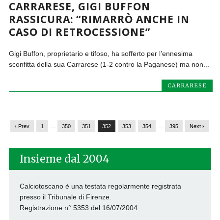
CARRARESE, GIGI BUFFON
RASSICURA: “RIMARRÒ ANCHE IN
CASO DI RETROCESSIONE”
Gigi Buffon, proprietario e tifoso, ha sofferto per l’ennesima
sconfitta della sua Carrarese (1-2 contro la Paganese) ma non...
CARRARESE
‹ Prev
1
…
350
351
352
353
354
…
395
Next ›
Insieme dal 2004
Calciotoscano è una testata regolarmente registrata
presso il Tribunale di Firenze.
Registrazione n° 5353 del 16/07/2004