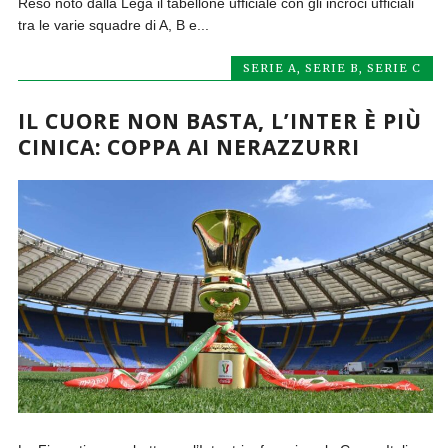
Reso noto dalla Lega il tabellone ufficiale con gli incroci ufficiali
tra le varie squadre di A, B e...
SERIE A
,
SERIE B
,
SERIE C
IL CUORE NON BASTA, L’INTER È PIÙ
CINICA: COPPA AI NERAZZURRI