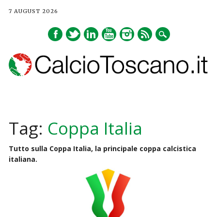
7 AUGUST 2026
Main menu
Skip
to
Tag:
Coppa Italia
content
Tutto sulla Coppa Italia, la principale coppa calcistica
italiana.