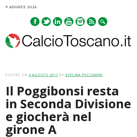
9 AUGUST 2026
Main menu
Skip
to
POSTED ON
4 AGOSTO 2011
BY
EVELINA PECCIARINI
content
Il Poggibonsi resta
in Seconda Divisione
e giocherà nel
girone A