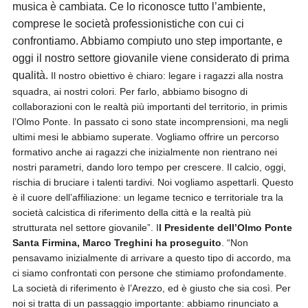
musica è cambiata. Ce lo riconosce tutto l’ambiente,
comprese le società professionistiche con cui ci
confrontiamo. Abbiamo compiuto uno step importante, e
oggi il nostro settore giovanile viene considerato di prima
qualità.
Il nostro obiettivo è chiaro: legare i ragazzi alla nostra
squadra, ai nostri colori. Per farlo, abbiamo bisogno di
collaborazioni con le realtà più importanti del territorio, in primis
l’Olmo Ponte. In passato ci sono state incomprensioni, ma negli
ultimi mesi le abbiamo superate. Vogliamo offrire un percorso
formativo anche ai ragazzi che inizialmente non rientrano nei
nostri parametri, dando loro tempo per crescere. Il calcio, oggi,
rischia di bruciare i talenti tardivi. Noi vogliamo aspettarli. Questo
è il cuore dell’affiliazione: un legame tecnico e territoriale tra la
società calcistica di riferimento della città e la realtà più
strutturata nel settore giovanile”. I
l Presidente dell’Olmo Ponte
Santa Firmina, Marco Treghini ha proseguito
. “Non
pensavamo inizialmente di arrivare a questo tipo di accordo, ma
ci siamo confrontati con persone che stimiamo profondamente.
La società di riferimento è l’Arezzo, ed è giusto che sia così. Per
noi si tratta di un passaggio importante: abbiamo rinunciato a