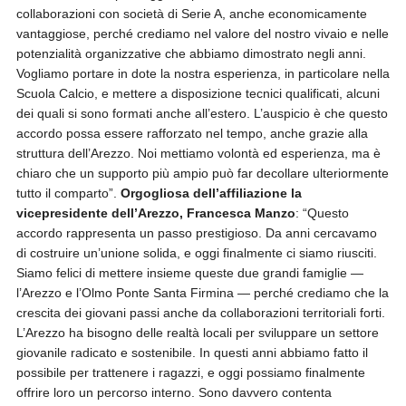
collaborazioni con società di Serie A, anche economicamente
vantaggiose, perché crediamo nel valore del nostro vivaio e nelle
potenzialità organizzative che abbiamo dimostrato negli anni.
Vogliamo portare in dote la nostra esperienza, in particolare nella
Scuola Calcio, e mettere a disposizione tecnici qualificati, alcuni
dei quali si sono formati anche all’estero. L’auspicio è che questo
accordo possa essere rafforzato nel tempo, anche grazie alla
struttura dell’Arezzo. Noi mettiamo volontà ed esperienza, ma è
chiaro che un supporto più ampio può far decollare ulteriormente
tutto il comparto”.
Orgogliosa dell’affiliazione la
vicepresidente dell’Arezzo, Francesca Manzo
: “Questo
accordo rappresenta un passo prestigioso. Da anni cercavamo
di costruire un’unione solida, e oggi finalmente ci siamo riusciti.
Siamo felici di mettere insieme queste due grandi famiglie —
l’Arezzo e l’Olmo Ponte Santa Firmina — perché crediamo che la
crescita dei giovani passi anche da collaborazioni territoriali forti.
L’Arezzo ha bisogno delle realtà locali per sviluppare un settore
giovanile radicato e sostenibile. In questi anni abbiamo fatto il
possibile per trattenere i ragazzi, e oggi possiamo finalmente
offrire loro un percorso interno. Sono davvero contenta