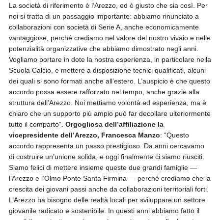
La società di riferimento è l’Arezzo, ed è giusto che sia così. Per
noi si tratta di un passaggio importante: abbiamo rinunciato a
collaborazioni con società di Serie A, anche economicamente
vantaggiose, perché crediamo nel valore del nostro vivaio e nelle
potenzialità organizzative che abbiamo dimostrato negli anni.
Vogliamo portare in dote la nostra esperienza, in particolare nella
Scuola Calcio, e mettere a disposizione tecnici qualificati, alcuni
dei quali si sono formati anche all’estero. L’auspicio è che questo
accordo possa essere rafforzato nel tempo, anche grazie alla
struttura dell’Arezzo. Noi mettiamo volontà ed esperienza, ma è
chiaro che un supporto più ampio può far decollare ulteriormente
tutto il comparto”.
Orgogliosa dell’affiliazione la
vicepresidente dell’Arezzo, Francesca Manzo
: “Questo
accordo rappresenta un passo prestigioso. Da anni cercavamo
di costruire un’unione solida, e oggi finalmente ci siamo riusciti.
Siamo felici di mettere insieme queste due grandi famiglie —
l’Arezzo e l’Olmo Ponte Santa Firmina — perché crediamo che la
crescita dei giovani passi anche da collaborazioni territoriali forti.
L’Arezzo ha bisogno delle realtà locali per sviluppare un settore
giovanile radicato e sostenibile. In questi anni abbiamo fatto il