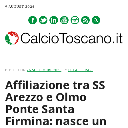
9 AUGUST 2026
Main menu
Skip
to
POSTED ON
26 SETTEMBRE 2025
BY
LUCA FERRARI
content
Affiliazione tra SS
Arezzo e Olmo
Ponte Santa
Firmina: nasce un