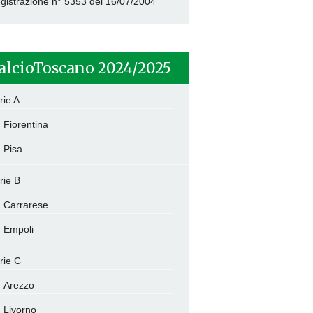
gistrazione n° 5353 del 16/07/2004
alcioToscano 2024/2025
rie A
Fiorentina
Pisa
rie B
Carrarese
Empoli
rie C
Arezzo
Livorno