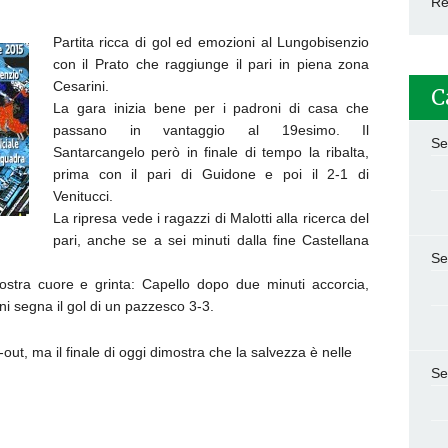
Re
Partita ricca di gol ed emozioni al Lungobisenzio
con il Prato che raggiunge il pari in piena zona
Cesarini.
C
La gara inizia bene per i padroni di casa che
passano in vantaggio al 19esimo. Il
Se
Santarcangelo però in finale di tempo la ribalta,
prima con il pari di Guidone e poi il 2-1 di
Venitucci.
La ripresa vede i ragazzi di Malotti alla ricerca del
pari, anche se a sei minuti dalla fine Castellana
Se
stra cuore e grinta: Capello dopo due minuti accorcia,
i segna il gol di un pazzesco 3-3.
y-out, ma il finale di oggi dimostra che la salvezza è nelle
Se