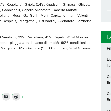
’st Regolanti), Gaiola (14’st Knudsen), Ghinassi, Ghidotti,
, Gabbianelli, Capello.Allenatore: Roberto Malotti.
a, Rossi G., Gerli, Mori, Capitanio, Ilari, Valentini,
De Respinis), Margiotta (11’st Adorni). Allenatore: Lamberto
L
Venitucci; 39’st Castellana; 41’st Capello; 49’st Moncini.
rto, pioggia a tratti; tasso di umidità: 90%; condizioni del
Margiotta; 32’st Guidone (S); 33’pt Eguelfi; 26’st Ghinassi
Fi
Li
l’
Co
Br
Co
Br
La