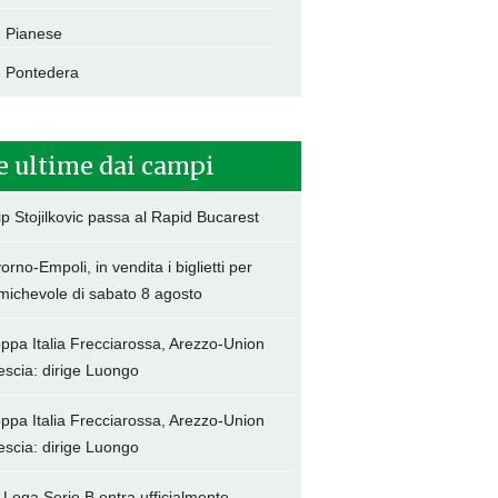
Pianese
Pontedera
e ultime dai campi
lip Stojilkovic passa al Rapid Bucarest
vorno-Empoli, in vendita i biglietti per
amichevole di sabato 8 agosto
ppa Italia Frecciarossa, Arezzo-Union
escia: dirige Luongo
ppa Italia Frecciarossa, Arezzo-Union
escia: dirige Luongo
 Lega Serie B entra ufficialmente