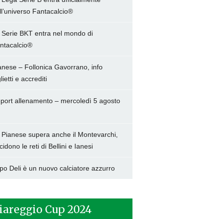
ll’universo Fantacalcio®
 Serie BKT entra nel mondo di
ntacalcio®
anese – Follonica Gavorrano, info
lietti e accrediti
port allenamento – mercoledì 5 agosto
 Pianese supera anche il Montevarchi,
cidono le reti di Bellini e Ianesi
po Deli è un nuovo calciatore azzurro
iareggio Cup 2024