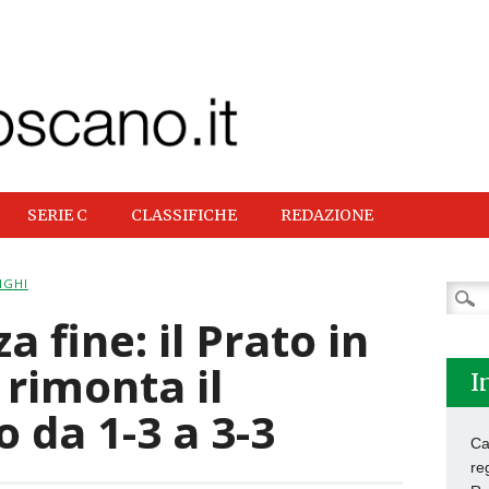
SERIE C
CLASSIFICHE
REDAZIONE
NGHI
Ricer
per:
 fine: il Prato in
 rimonta il
I
 da 1-3 a 3-3
Ca
re