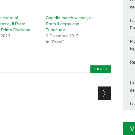
ne
e cuore al
Capello match winner, al
La
nzio, il Prato
Prato il derby con il
Fa
 Prima Divisione
Tuttocuoio
 2013
6 Dicembre 2015
Pi
"
In "Prato"
big
Re
PRATO
–
La
de
La
V