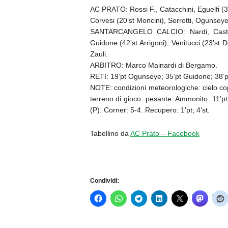
AC PRATO: Rossi F., Catacchini, Eguelfi (37
Corvesi (20’st Moncini), Serrotti, Ogunseye
SANTARCANGELO CALCIO: Nardi, Castellan
Guidone (42’st Arrigoni), Venitucci (23’st 
Zauli.
ARBITRO: Marco Mainardi di Bergamo.
RETI: 19’pt Ogunseye; 35’pt Guidone; 38’pt 
NOTE: condizioni meteorologiche: cielo cope
terreno di gioco: pesante. Ammonito: 11’pt 
(P). Corner: 5-4. Recupero: 1’pt; 4’st.
Tabellino da
AC Prato – Facebook
Condividi: