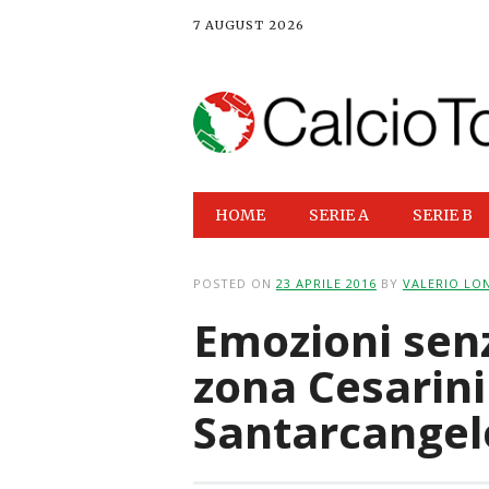
7 AUGUST 2026
Main menu
Skip
HOME
SERIE A
SERIE B
to
content
POSTED ON
23 APRILE 2016
BY
VALERIO LO
Emozioni senza
zona Cesarini
Santarcangelo