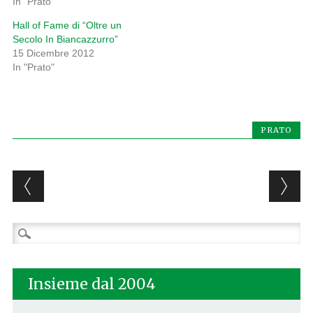
In "Prato"
Hall of Fame di “Oltre un
Secolo In Biancazzurro”
15 Dicembre 2012
In "Prato"
PRATO
Post navigation
Ricerca
per:
Insieme dal 2004