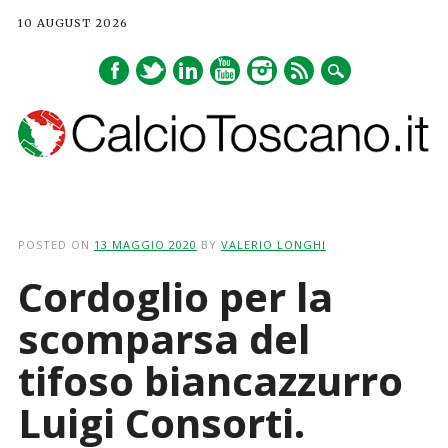
10 AUGUST 2026
Main menu
Skip
to
POSTED ON
13 MAGGIO 2020
BY
VALERIO LONGHI
content
Cordoglio per la
scomparsa del
tifoso biancazzurro
Luigi Consorti.