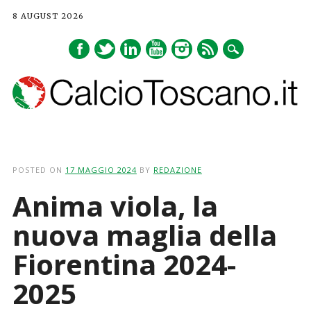
8 AUGUST 2026
Main menu
Skip
to
POSTED ON
17 MAGGIO 2024
BY
REDAZIONE
content
Anima viola, la
nuova maglia della
Fiorentina 2024-
2025