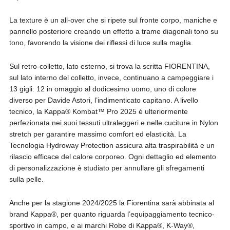
La texture è un all-over che si ripete sul fronte corpo, maniche e
pannello posteriore creando un effetto a trame diagonali tono su
tono, favorendo la visione dei riflessi di luce sulla maglia.
Sul retro-colletto, lato esterno, si trova la scritta FIORENTINA,
sul lato interno del colletto, invece, continuano a campeggiare i
13 gigli: 12 in omaggio al dodicesimo uomo, uno di colore
diverso per Davide Astori, l’indimenticato capitano. A livello
tecnico, la Kappa® Kombat™ Pro 2025 è ulteriormente
perfezionata nei suoi tessuti ultraleggeri e nelle cuciture in Nylon
stretch per garantire massimo comfort ed elasticità. La
Tecnologia Hydroway Protection assicura alta traspirabilità e un
rilascio efficace del calore corporeo. Ogni dettaglio ed elemento
di personalizzazione è studiato per annullare gli sfregamenti
sulla pelle.
Anche per la stagione 2024/2025 la Fiorentina sarà abbinata al
brand Kappa®, per quanto riguarda l’equipaggiamento tecnico-
sportivo in campo, e ai marchi Robe di Kappa®, K-Way®,