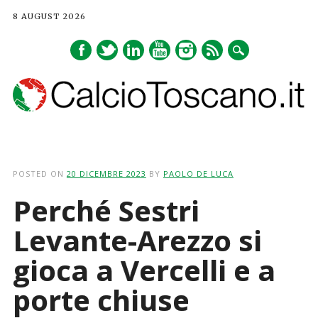
8 AUGUST 2026
Main menu
Skip
to
POSTED ON
20 DICEMBRE 2023
BY
PAOLO DE LUCA
content
Perché Sestri
Levante-Arezzo si
gioca a Vercelli e a
porte chiuse