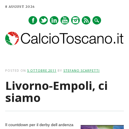
8 AUGUST 2026
Main menu
Skip
to
POSTED ON
5 OTTOBRE 2011
BY
STEFANO SCARPETTI
content
Livorno-Empoli, ci
siamo
Il countdown per il derby dell ardenza