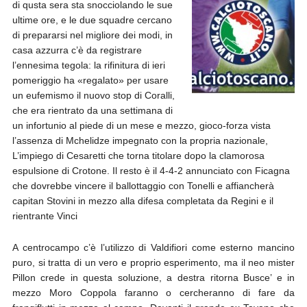
di qusta sera sta snocciolando le sue
ultime ore, e le due squadre cercano
di prepararsi nel migliore dei modi, in
casa azzurra c’è da registrare
l’ennesima tegola:
la rifinitura di ieri
pomeriggio ha «regalato» per usare
un eufemismo il nuovo stop di Coralli,
che era rientrato da una settimana di
un infortunio al piede di un mese e mezzo, gioco-forza vista
l’assenza di Mchelidze impegnato con la propria nazionale,
L’impiego di Cesaretti che torna titolare dopo la clamorosa
espulsione di Crotone. Il resto è il 4-4-2 annunciato con Ficagna
che dovrebbe vincere il ballottaggio con Tonelli e affiancherà
capitan Stovini in mezzo alla difesa completata da Regini e il
rientrante Vinci
A centrocampo c’è l’utilizzo di Valdifiori come esterno mancino
puro, si tratta di un vero e proprio esperimento, ma il neo mister
Pillon crede in questa soluzione, a destra ritorna Busce’ e in
mezzo Moro Coppola faranno o cercheranno di fare da