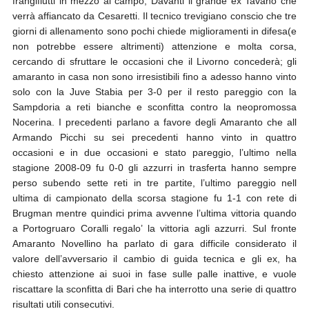
frangiflutti in mezzo al campo, Davanti il grande ex Tavano che
verrà affiancato da Cesaretti. Il tecnico trevigiano conscio che tre
giorni di allenamento sono pochi chiede miglioramenti in difesa(e
non potrebbe essere altrimenti) attenzione e molta corsa,
cercando di sfruttare le occasioni che il Livorno concederà; gli
amaranto in casa non sono irresistibili fino a adesso hanno vinto
solo con la Juve Stabia per 3-0 per il resto pareggio con la
Sampdoria a reti bianche e sconfitta contro la neopromossa
Nocerina. I precedenti parlano a favore degli Amaranto che all
Armando Picchi su sei precedenti hanno vinto in quattro
occasioni e in due occasioni e stato pareggio, l’ultimo nella
stagione 2008-09 fu 0-0 gli azzurri in trasferta hanno sempre
perso subendo sette reti in tre partite, l’ultimo pareggio nell
ultima di campionato della scorsa stagione fu 1-1 con rete di
Brugman mentre quindici prima avvenne l’ultima vittoria quando
a Portogruaro Coralli regalo’ la vittoria agli azzurri. Sul fronte
Amaranto Novellino ha parlato di gara difficile considerato il
valore dell’avversario il cambio di guida tecnica e gli ex, ha
chiesto attenzione ai suoi in fase sulle palle inattive, e vuole
riscattare la sconfitta di Bari che ha interrotto una serie di quattro
risultati utili consecutivi.