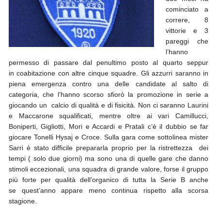
cominciato a
correre, 8
vittorie e 3
pareggi che
l’hanno
permesso di passare dal penultimo posto al quarto seppur
in coabitazione con altre cinque squadre. Gli azzurri saranno in
piena emergenza contro una delle candidate al salto di
categoria, che l’hanno scorso sfiorò la promozione in serie a
giocando un calcio di qualità e di fisicità. Non ci saranno Laurini
e Maccarone squalificati, mentre oltre ai vari Camillucci,
Boniperti, Gigliotti, Mori e Accardi e Pratali c’è il dubbio se far
giocare Tonelli Hysaj e Croce. Sulla gara come sottolinea mister
Sarri è stato difficile prepararla proprio per la ristrettezza dei
tempi ( solo due giorni) ma sono una di quelle gare che danno
stimoli eccezionali, una squadra di grande valore, forse il gruppo
più forte per qualità dell’organico di tutta la Serie B anche
se quest’anno appare meno continua rispetto alla scorsa
stagione.