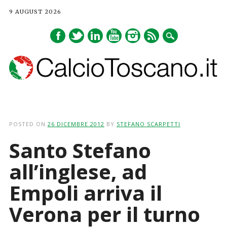
9 AUGUST 2026
Main menu
Skip
to
POSTED ON
26 DICEMBRE 2012
BY
STEFANO SCARPETTI
content
Santo Stefano
all’inglese, ad
Empoli arriva il
Verona per il turno