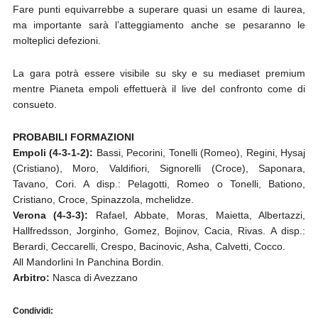
Fare punti equivarrebbe a superare quasi un esame di laurea,
ma importante sarà l’atteggiamento anche se pesaranno le
molteplici defezioni.
La gara potrà essere visibile su sky e su mediaset premium
mentre Pianeta empoli effettuerà il live del confronto come di
consueto.
PROBABILI FORMAZIONI
Empoli (4-3-1-2):
Bassi, Pecorini, Tonelli (Romeo), Regini, Hysaj
(Cristiano), Moro, Valdifiori, Signorelli (Croce), Saponara,
Tavano, Cori. A disp.: Pelagotti, Romeo o Tonelli, Bationo,
Cristiano, Croce, Spinazzola, mchelidze.
Verona (4-3-3):
Rafael, Abbate, Moras, Maietta, Albertazzi,
Hallfredsson, Jorginho, Gomez, Bojinov, Cacia, Rivas. A disp.:
Berardi, Ceccarelli, Crespo, Bacinovic, Asha, Calvetti, Cocco.
All Mandorlini In Panchina Bordin.
Arbitro:
Nasca di Avezzano
Condividi: