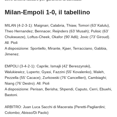
Milan-Empoli 1-0, il tabellino
MILAN (4-2-3-1): Maignan; Calabria, Thiaw, Tomori (63’ Kalulu),
Theo Hernandez; Bennacer, Reijnders (63’ Musah); Pulisic (63’
Chukwueze), Loftus-Cheek, Okafor (90’ Adli); Jovic (73’ Giroud).
All. Pioli
A disposizione: Sportiello, Mirante, Kjaer, Terracciano, Gabbia,
Jimenez.
EMPOLI (3-4-2-1): Caprile; Ismajli (42’ Bereszynski),
Walukiewicz, Luperto; Gyasi, Fazzini (55’ Kovalenko), Maleh,
Pezzella (55’ Cacace); Zurkowski (76’ Cancellieri), Cambiaghi;
Niang (76’ Destro). All. Pioli
A disposizione: Perisan, Berisha; Shpendi, Caputo, Cerri, Ebuehi,
Bastoni.
ARBITRO: Juan Luca Sacchi di Macerata (Peretti-Pagliardini;
Colombo; Abisso/Di Paolo)