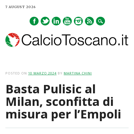
7 AUGUST 2026
Main menu
Skip
to
POSTED ON
10 MARZO 2024
BY
MARTINA CHINI
content
Basta Pulisic al
Milan, sconfitta di
misura per l’Empoli