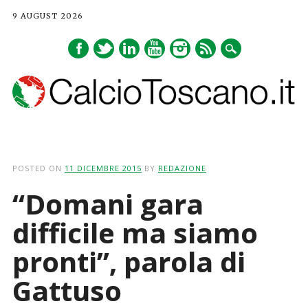
9 AUGUST 2026
Main menu
Skip
to
POSTED ON
11 DICEMBRE 2015
BY
REDAZIONE
content
“Domani gara
difficile ma siamo
pronti”, parola di
Gattuso