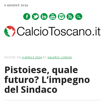
9 AUGUST 2026
Main menu
Skip
to
POSTED ON
4 APRILE 2024
BY
VALERIO LONGHI
content
Pistoiese, quale
futuro? L’impegno
del Sindaco