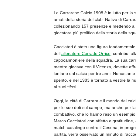
La Carrarese Calcio 1908 è in lutto per la 
amati della storia del club. Nativo di Carr
collezionando 157 presenze e mettendo a re
giocatore più prolifico della storia della sq
Cacciatori è stato una figura fondamentale
dell’
allenatore Corrado Orrico
, contribuì al
capocannoniere della squadra. La sua carrier
mentre giocava con il Vicenza, dovette aff
lontano dal calcio per tre anni. Nonostante q
spento, e nel 1983 è tornato a vestire la 
ai suoi tifosi.
Oggi, la città di Carrara e il mondo del ca
per le sue doti sul campo, ma anche per la s
combattivo, che lo hanno reso un esempio s
Marco Cacciatori con affetto e gratitudine
match casalingo contro il Cesena, in prog
partita, verrà osservato un minuto di racc