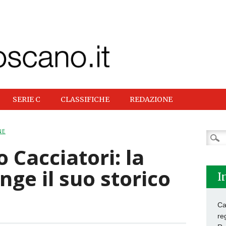
SERIE C
CLASSIFICHE
REDAZIONE
NE
Ricer
per:
 Cacciatori: la
nge il suo storico
I
Ca
re