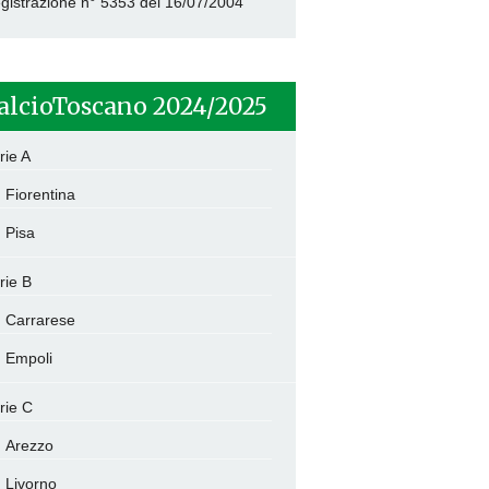
gistrazione n° 5353 del 16/07/2004
alcioToscano 2024/2025
rie A
Fiorentina
Pisa
rie B
Carrarese
Empoli
rie C
Arezzo
Livorno