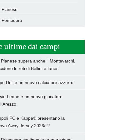
Pianese
Pontedera
e ultime dai campi
 Pianese supera anche il Montevarchi,
cidono le reti di Bellini e Ianesi
po Deli è un nuovo calciatore azzurro
vin Leone è un nuovo giocatore
ll’Arezzo
poli FC e Kappa® presentano la
ova Away Jersey 2026/27
 Primavera continua la preparazione