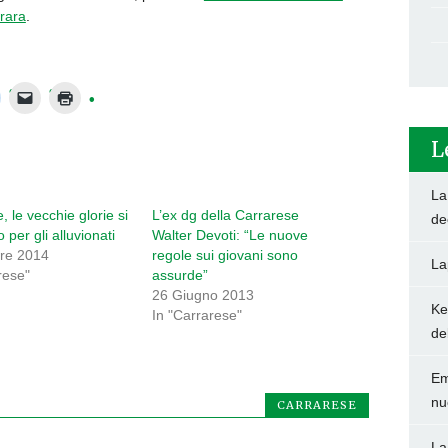
rrara
.
L
La
, le vecchie glorie si
L’ex dg della Carrarese
de
 per gli alluvionati
Walter Devoti: “Le nuove
re 2014
regole sui giovani sono
La
rese"
assurde”
26 Giugno 2013
Ke
In "Carrarese"
de
Em
nu
CARRARESE
La