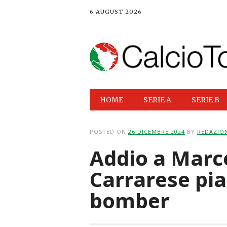
6 AUGUST 2026
Main menu
Skip
HOME
SERIE A
SERIE B
to
content
POSTED ON
26 DICEMBRE 2024
BY
REDAZIO
Addio a Marco
Carrarese pia
bomber