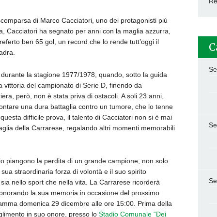
Re
scomparsa di Marco Cacciatori, uno dei protagonisti più
ara, Cacciatori ha segnato per anni con la maglia azzurra,
ferto ben 65 gol, un record che lo rende tutt’oggi il
C
uadra.
Se
 durante la stagione 1977/1978, quando, sotto la guida
la vittoria del campionato di Serie D, finendo da
a, però, non è stata priva di ostacoli. A soli 23 anni,
rontare una dura battaglia contro un tumore, che lo tenne
uesta difficile prova, il talento di Cacciatori non si è mai
Se
maglia della Carrarese, regalando altri momenti memorabili
lcio piangono la perdita di un grande campione, non solo
ua straordinaria forza di volontà e il suo spirito
Se
ia nello sport che nella vita. La Carrarese ricorderà
, onorando la sua memoria in occasione del prossimo
ramma domenica 29 dicembre alle ore 15:00. Prima della
oglimento in suo onore, presso lo
Stadio Comunale “Dei