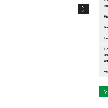
tr
Pi
Re
Pi
Da
un
ar
Au
V