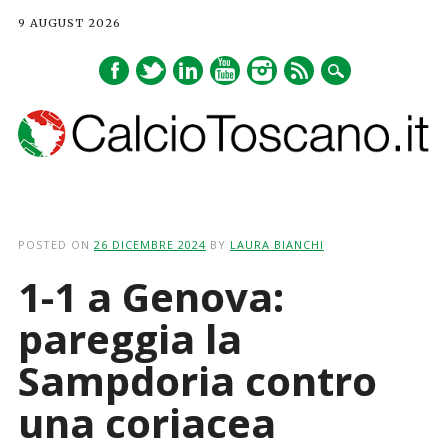
9 AUGUST 2026
Main menu
Skip
to
POSTED ON
26 DICEMBRE 2024
BY
LAURA BIANCHI
content
1-1 a Genova:
pareggia la
Sampdoria contro
una coriacea