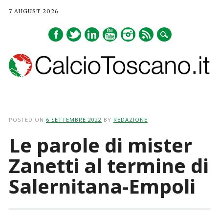
7 AUGUST 2026
Main menu
Skip
to
POSTED ON
6 SETTEMBRE 2022
BY
REDAZIONE
content
Le parole di mister
Zanetti al termine di
Salernitana-Empoli