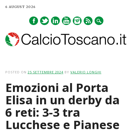
6 AUGUST 2026
Main menu
Skip
to
POSTED ON
25 SETTEMBRE 2024
BY
VALERIO LONGHI
content
Emozioni al Porta
Elisa in un derby da
6 reti: 3-3 tra
Lucchese e Pianese