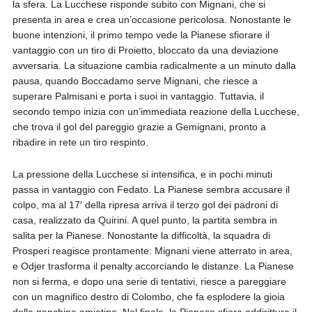
la sfera. La Lucchese risponde subito con Mignani, che si
presenta in area e crea un’occasione pericolosa. Nonostante le
buone intenzioni, il primo tempo vede la Pianese sfiorare il
vantaggio con un tiro di Proietto, bloccato da una deviazione
avversaria. La situazione cambia radicalmente a un minuto dalla
pausa, quando Boccadamo serve Mignani, che riesce a
superare Palmisani e porta i suoi in vantaggio. Tuttavia, il
secondo tempo inizia con un’immediata reazione della Lucchese,
che trova il gol del pareggio grazie a Gemignani, pronto a
ribadire in rete un tiro respinto.
La pressione della Lucchese si intensifica, e in pochi minuti
passa in vantaggio con Fedato. La Pianese sembra accusare il
colpo, ma al 17′ della ripresa arriva il terzo gol dei padroni di
casa, realizzato da Quirini. A quel punto, la partita sembra in
salita per la Pianese. Nonostante la difficoltà, la squadra di
Prosperi reagisce prontamente: Mignani viene atterrato in area,
e Odjer trasforma il penalty accorciando le distanze. La Pianese
non si ferma, e dopo una serie di tentativi, riesce a pareggiare
con un magnifico destro di Colombo, che fa esplodere la gioia
della panchina amiatina. Nel finale, la Pianese sfiora addirittura il