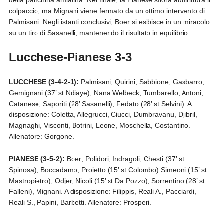
colpaccio, ma Mignani viene fermato da un ottimo intervento di
Palmisani. Negli istanti conclusivi, Boer si esibisce in un miracolo
su un tiro di Sasanelli, mantenendo il risultato in equilibrio.
Lucchese-Pianese 3-3
LUCCHESE (3-4-2-1):
Palmisani; Quirini, Sabbione, Gasbarro;
Gemignani (37’ st Ndiaye), Nana Welbeck, Tumbarello, Antoni;
Catanese; Saporiti (28’ Sasanelli); Fedato (28’ st Selvini). A
disposizione: Coletta, Allegrucci, Ciucci, Dumbravanu, Djibril,
Magnaghi, Visconti, Botrini, Leone, Moschella, Costantino.
Allenatore: Gorgone.
PIANESE (3-5-2):
Boer; Polidori, Indragoli, Chesti (37’ st
Spinosa); Boccadamo, Proietto (15’ st Colombo) Simeoni (15’ st
Mastropietro), Odjer, Nicoli (15’ st Da Pozzo); Sorrentino (28’ st
Falleni), Mignani. A disposizione: Filippis, Reali A., Pacciardi,
Reali S., Papini, Barbetti. Allenatore: Prosperi.